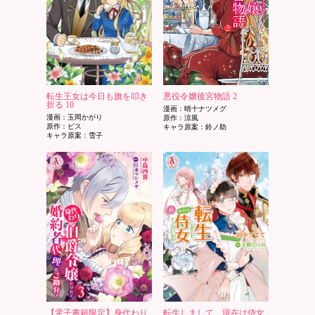
転生王女は今日も旗を叩き
悪役令嬢後宮物語 2
折る 10
漫画：晴十ナツメグ
漫画：玉岡かがり
原作：涼風
原作：ビス
キャラ原案：鈴ノ助
キャラ原案：雪子
【電子書籍限定】身代わり
転生しまして、現在は侍女