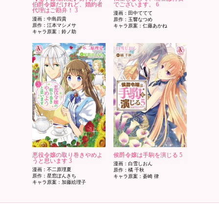
伯爵令嬢だけれど、婚約者
でございます。 6
代理はご勘弁！ 3
漫画：田中ててて
漫画：中島四貴
原作：玉響なつめ
原作：江本マシメサ
キャラ原案：仁藤あかね
キャラ原案：鈴ノ助
悪役令嬢の取り巻きやめよ
侯爵令嬢は手駒を演じる 5
うと思います 3
漫画：白雪しおん
漫画：不二原理夏
原作：橘 千秋
原作：星窓ぽんきち
キャラ原案：蒼崎 律
キャラ原案：加藤絵理子