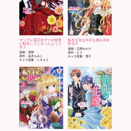
ヤンデレ系乙女ゲーの世界
転生王女は今日も旗を叩き
に転生してしまったようで
折る 6
す 2
漫画：玉岡かがり
漫画：雪狸
原作：ビス
原作：花木もみじ
キャラ原案：雪子
キャラ原案：シキユリ