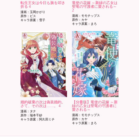
転生王女は今日も旗を叩き
竜使の花嫁 ～新緑の乙女は
折る 4
聖竜の守護者に愛される～
2
漫画：玉岡かがり
漫画：モモチップス
原作：ビス
原作：カヤ
キャラ原案：雪子
キャラ原案：まろ
婚約破棄の次は偽装婚約。
【分冊版】竜使の花嫁 ～新
さて、その次は……。 4
緑の乙女は聖竜の守護者に
愛される～
漫画：タナ
漫画：モモチップス
原作：瑞本千紗
原作：カヤ
キャラ原案：阿久田ミチ
キャラ原案：まろ