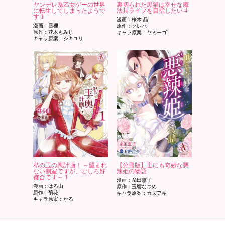
ヤンデレ系乙女ゲーの世界
裏切られた黒猫は幸せな魔
に転生してしまったようで
法具ライフを目指したい 4
す 1
漫画：桜木 晶
漫画：雪狸
原作：クレハ
原作：花木もみじ
キャラ原案：ヤミーゴ
キャラ原案：シキユリ
私の玉の輿計画！ ～望まれ
【分冊版】世にも奇妙な悪
ない側室ですが、むしろ好
辣姫の物語
都合です～ 1
漫画：糸田恵子
漫画：はる山
原作：玉響なつめ
原作：菊花
キャラ原案：カズアキ
キャラ原案：かる