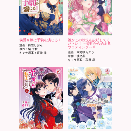
侯爵令嬢は手駒を演じる 1
誰かこの状況を説明してく
ださい！ ～契約から始まる
漫画：白雪しおん
ウェディング～ 6
原作：橘 千秋
漫画：木野咲カズラ
キャラ原案：蒼崎 律
原作：徒然花
キャラ原案：萩原 凛