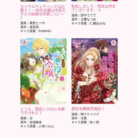
転生しまして、現在は侍女
ロイヤルウェディングはお
でございます。 4
断り！ ～転生令嬢は冷血王
子との結婚を回避したい～
漫画：田中ててて
2
原作：玉響なつめ
漫画：夜愁とーや
キャラ原案：仁藤あかね
原作：徒然花
キャラ原案：RAHWIA
悪役令嬢後宮物語 1
どうも、悪役にされた令嬢
ですけれど 1
漫画：晴十ナツメグ
漫画：台
原作：涼風
原作：佐槻奏多
キャラ原案：鈴ノ助
キャラ原案：八美☆わん