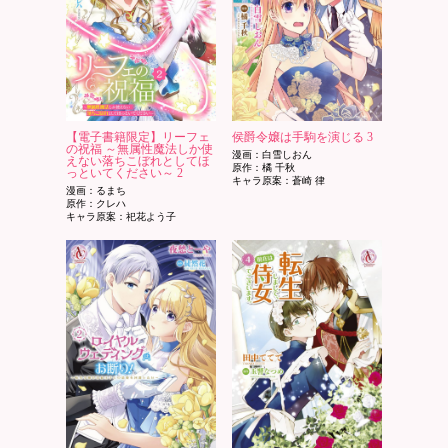
【電子書籍限定】リーフェ
侯爵令嬢は手駒を演じる 3
の祝福 ～無属性魔法しか使
漫画：白雪しおん
えない落ちこぼれとしてほ
原作：橘 千秋
っといてください～ 2
キャラ原案：蒼崎 律
漫画：るまち
原作：クレハ
キャラ原案：祀花よう子