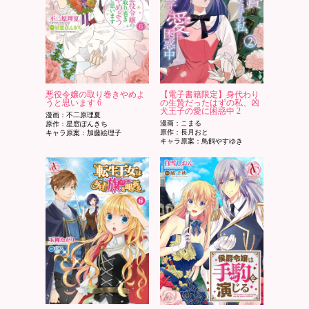
悪役令嬢の取り巻きやめよ
【電子書籍限定】身代わり
うと思います 6
の生贄だったはずの私、凶
犬王子の愛に困惑中 2
漫画：不二原理夏
漫画：こまる
原作：星窓ぽんきち
原作：長月おと
キャラ原案：加藤絵理子
キャラ原案：鳥飼やすゆき