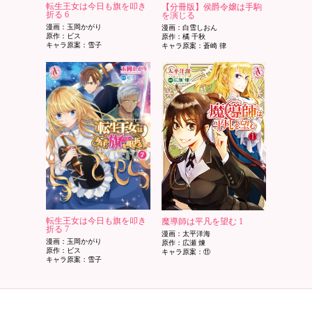
転生王女は今日も旗を叩き
【分冊版】侯爵令嬢は手駒
折る 6
を演じる
漫画：玉岡かがり
漫画：白雪しおん
原作：ビス
原作：橘 千秋
キャラ原案：雪子
キャラ原案：蒼崎 律
転生王女は今日も旗を叩き
魔導師は平凡を望む 1
折る 7
漫画：太平洋海
漫画：玉岡かがり
原作：広瀬 煉
原作：ビス
キャラ原案：⑪
キャラ原案：雪子