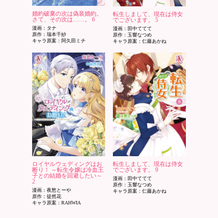
婚約破棄の次は偽装婚約。
転生しまして、現在は侍女
さて、その次は……。 6
でございます。 5
漫画：タナ
漫画：田中ててて
原作：瑞本千紗
原作：玉響なつめ
キャラ原案：阿久田ミチ
キャラ原案：仁藤あかね
ロイヤルウェディングはお
転生しまして、現在は侍女
断り！ ～転生令嬢は冷血王
でございます。 9
子との結婚を回避したい～
漫画：田中ててて
2
原作：玉響なつめ
漫画：夜愁とーや
キャラ原案：仁藤あかね
原作：徒然花
キャラ原案：RAHWIA