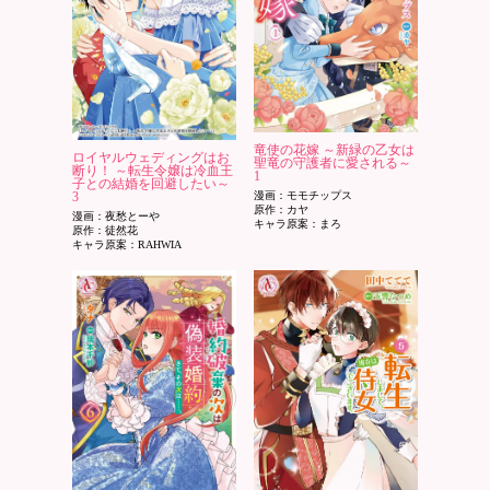
竜使の花嫁 ～新緑の乙女は
ロイヤルウェディングはお
聖竜の守護者に愛される～
断り！ ～転生令嬢は冷血王
1
子との結婚を回避したい～
3
漫画：モモチップス
原作：カヤ
漫画：夜愁とーや
キャラ原案：まろ
原作：徒然花
キャラ原案：RAHWIA