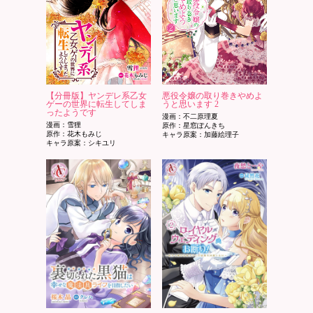
【分冊版】ヤンデレ系乙女
悪役令嬢の取り巻きやめよ
ゲーの世界に転生してしま
うと思います 2
ったようです
漫画：不二原理夏
漫画：雪狸
原作：星窓ぽんきち
原作：花木もみじ
キャラ原案：加藤絵理子
キャラ原案：シキユリ