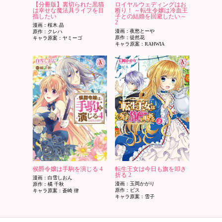
【分冊版】裏切られた黒猫
ロイヤルウェディングはお
は幸せな魔法具ライフを目
断り！ ～転生令嬢は冷血王
指したい
子との結婚を回避したい～
2
漫画：桜木 晶
漫画：夜愁とーや
原作：クレハ
原作：徒然花
キャラ原案：ヤミーゴ
キャラ原案：RAHWIA
侯爵令嬢は手駒を演じる 4
転生王女は今日も旗を叩き
折る 2
漫画：白雪しおん
漫画：玉岡かがり
原作：橘 千秋
原作：ビス
キャラ原案：蒼崎 律
キャラ原案：雪子