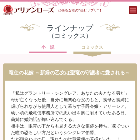
頑張る女性の“読むサプリ”！
ラインナップ
（コミックス）
小 説
コミックス
竜使の花嫁 ～新緑の乙女は聖竜の守護者に愛される～
「私はグラントリー・シングレア。あなたの夫となる男だ」
母が亡くなった後、自分に無関心な父のもと、義母と義姉に
虐げられながら使用人として暮らす子爵令嬢・アリーシア。
幼い頃の飛竜便事務所での思い出を胸に耐えていたある日、
義姉に婚約話が舞い込んでくる。
相手は、眼帯の下からも見える大きな傷跡を持ち、凍てつい
た瞳の恐ろしい方だというシングレア伯爵。
だが顔合わせの日、現れたのは飛竜便の若様だった…！