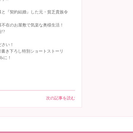
様と『契約結婚』した元・貧乏貴族令
様不在のお屋敷で気楽な奥様生活！
!?
ださい！
作者書き下ろし特別ショートストーリ
みに！
次の記事を読む