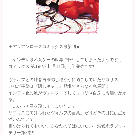
★アリアンローズコミックス最新刊★
「ヤンデレ系乙女ゲーの世界に転生してしまったようです 」
コミックス 第3巻が【1月11日(土)】発売です!!
ヴォルフとの絆を再確認し穏やかに過ごしていたリコリス。
けれど事態は『隠しキャラ』登場でさらなる急展開!!
ヤンデレ化の波がヴォルフ、そしてリコリス自身にも襲いかか
る。
「…いっそ君を殺してしまいたい」
リコリスに向けられたヴォルフの言葉。だけどその目には涙が
浮かんでいて――。
傷つけられてもいい。あなたのそばにいたい！溺愛系ラブミス
テリー第3巻!!