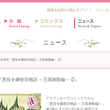
頑張る女性の“読むサプリ”！ ファンタ
ニュース
11月11日発売『悪役令嬢後宮物語 ～王国激動編～ ②』
日発売『悪役令嬢後宮物語 ～王国激動編～ ②』
アリアンローズコミックスから
「悪役令嬢後宮物語 ～王国激動編～」
第2巻が【11月11日(金)】発売です。