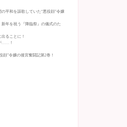
の平和を謳歌していた“悪役顔”令嬢
、新年を祝う『降臨祭』の儀式のた
に出ることに！
が……！
役顔”令嬢の後宮奮闘記第2巻！