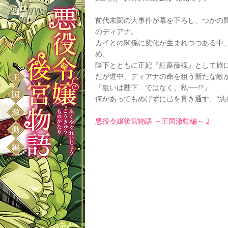
前代未聞の大事件が幕を下ろし、つかの間
のディアナ。
カイとの関係に変化が生まれつつある中
め、
陛下とともに正妃『紅薔薇様』として旅
だが道中、ディアナの命を狙う新たな敵
「狙いは陛下…ではなく、私──!?」
何があってもめげずに己を貫き通す、“悪
悪役令嬢後宮物語 ～王国激動編～ 2