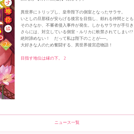
異世界にトリップし、皇帝陛下の側室となったサラサ。
いとしの旦那様が安らげる後宮を目指し、頼れる仲間ととも
そのさなか、不審者侵入事件が発生。しかもサラサが手引き
さらには、対立している側室・ルリカに軟禁されてしまい!?
絶対諦めない！ だって私は陛下のことが──。
大好きな人のため奮闘する、異世界後宮恋物語！
目指す地位は縁の下。 2
ニュース一覧