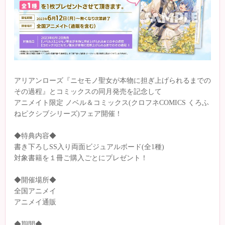
アリアンローズ『ニセモノ聖女が本物に担ぎ上げられるまでの
その過程』とコミックスの同月発売を記念して
アニメイト限定 ノベル＆コミックス(クロフネCOMICS くろふ
ねピクシブシリーズ)フェア開催！
◆特典内容◆
書き下ろしSS入り両面ビジュアルボード(全1種)
対象書籍を１冊ご購入ごとにプレゼント！
◆開催場所◆
全国アニメイ
アニメイ通販
◆期間◆