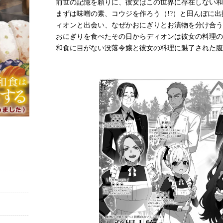
前世の記憶を頼りに、彼女はこの世界に存在しない和
まずは味噌の素、コウジを作ろう（!?）と田んぼに
ィオンと出会い、なぜかおにぎりとお漬物を分け合う
おにぎりを食べたその日からディオンは彼女の料理の
和食に目がない没落令嬢と彼女の料理に魅了された腹