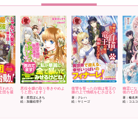
言われた
悪役令嬢の取り巻きやめよ
復讐を誓った白猫は竜王の
幽霊にな
士団を最
うと思います 2
膝の上で惰眠をむさぼる 5
後の七日
著：星窓ぽんきち
著：クレハ
著：榛名丼
絵：加藤絵理子
絵：ヤミーゴ
絵：コユコ