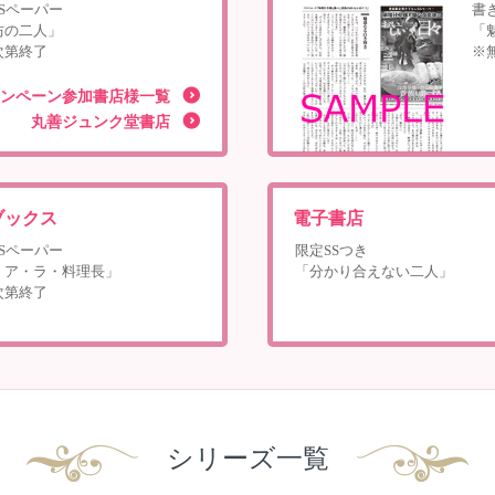
Sペーパー
書
坊の二人」
「
次第終了
※
ンペーン参加書店様一覧
丸善ジュンク堂書店
ブックス
電子書店
Sペーパー
限定SSつき
・ア・ラ・料理長」
「分かり合えない二人」
次第終了
シリーズ一覧