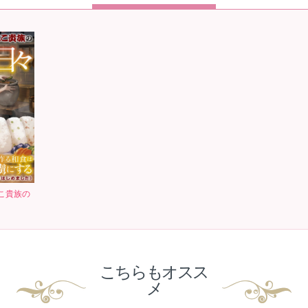
こ貴族の
こちらもオスス
メ