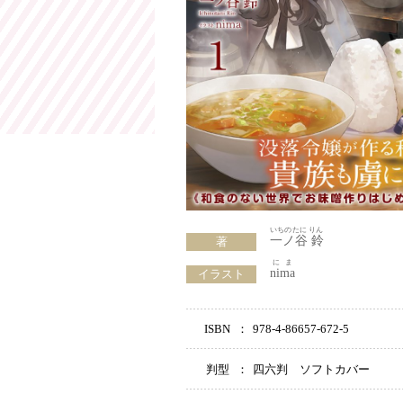
いちのたに りん
一ノ谷 鈴
著
にま
nima
イラスト
ISBN
：
978-4-86657-672-5
判型
：
四六判 ソフトカバー