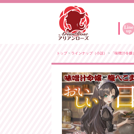
トップ
>
ラインナップ（小説）
>
「味噌汁令嬢