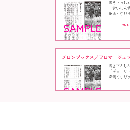
書き下ろしS
「食いしん
※無くなり
キャ
メロンブックス／フロマージュ
書き下ろしS
「ギョーザ
※無くなり