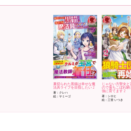
裏切られた黒猫は幸せな魔
じゃない方聖女と
法具ライフを目指したい 2
ので落ちこぼれ騎
強に育てます 2
著：クレハ
著：シロヒ
絵：ヤミーゴ
絵：三登 いつき