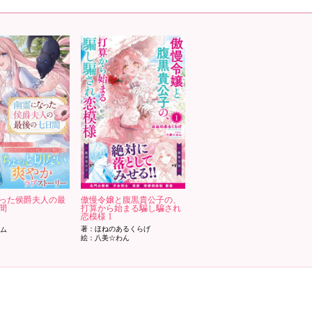
った侯爵夫人の最
傲慢令嬢と腹黒貴公子の、
間
打算から始まる騙し騙され
恋模様 1
著：ほねのあるくらげ
ム
絵：八美☆わん