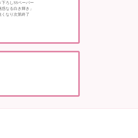
き下ろしSSペーパー
魅惑なる白き輝き」
無くなり次第終了