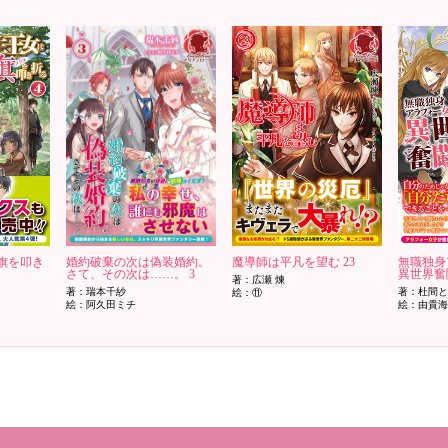
旗を叩き
婚約破棄の次は偽装婚約。
魔導師は平凡を望む 23
無職独身
さて、その次は……。 3
異世界奮
著：広瀬 煉
著：瑞本千紗
著：杜間
絵：⑪
絵：阿久田ミチ
絵：由貴