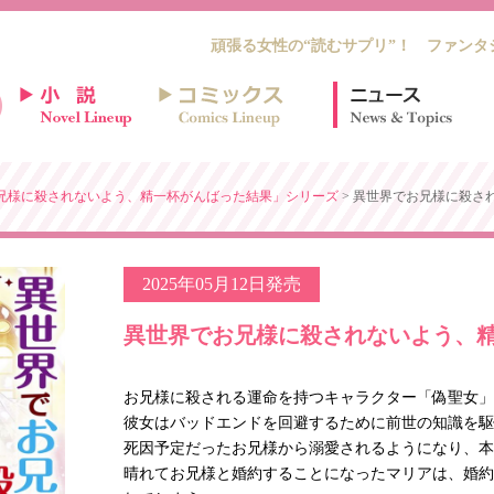
頑張る女性の“読むサプリ”！ ファンタ
兄様に殺されないよう、精一杯がんばった結果」シリーズ
> 異世界でお兄様に殺さ
2025年05月12日発売
異世界でお兄様に殺されないよう、精
お兄様に殺される運命を持つキャラクター「偽聖女」
彼女はバッドエンドを回避するために前世の知識を駆
死因予定だったお兄様から溺愛されるようになり、本
晴れてお兄様と婚約することになったマリアは、婚約