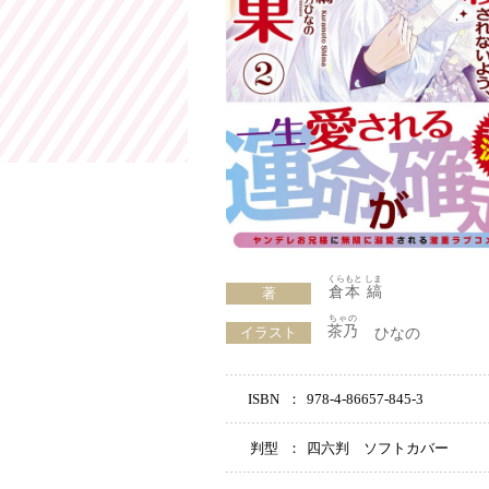
くらもと しま
倉本 縞
著
ちゃの
茶乃
イラスト
ひなの
ISBN
：
978-4-86657-845-3
判型
：
四六判 ソフトカバー