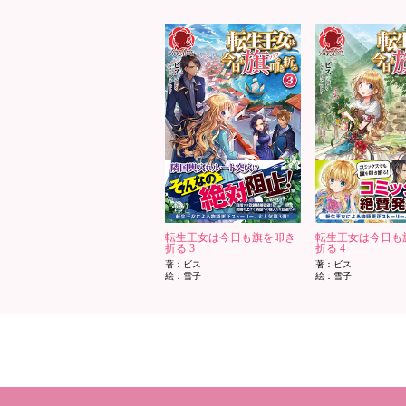
転生王女は今日も旗を叩き
転生王女は今日も
折る 3
折る 4
著：ビス
著：ビス
絵：雪子
絵：雪子