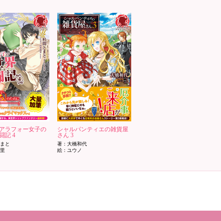
アラフォー女子の
シャルパンティエの雑貨屋
闘記 4
さん 3
とまと
著：大橋和代
海里
絵：ユウノ