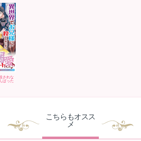
殺されな
んばった
こちらもオスス
メ