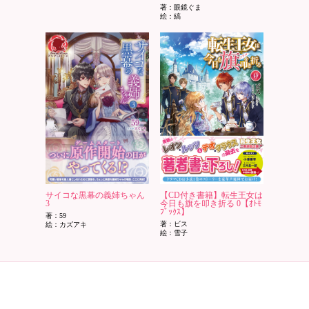
著：眼鏡ぐま
絵：縞
サイコな黒幕の義姉ちゃん
【CD付き書籍】転生王女は
3
今日も旗を叩き折る 0【ｵﾄﾓ
ﾌﾞｯｸｽ】
著：59
著：ビス
絵：カズアキ
絵：雪子