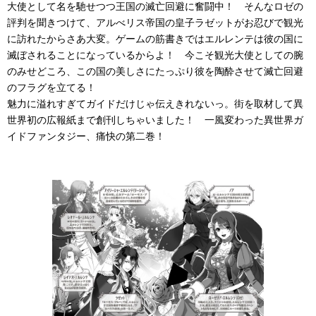
大使として名を馳せつつ王国の滅亡回避に奮闘中！ そんなロゼの
評判を聞きつけて、アルべリス帝国の皇子ラゼットがお忍びで観光
に訪れたからさあ大変。ゲームの筋書きではエルレンテは彼の国に
滅ぼされることになっているからよ！ 今こそ観光大使としての腕
のみせどころ、この国の美しさにたっぷり彼を陶酔させて滅亡回避
のフラグを立てる！
魅力に溢れすぎてガイドだけじゃ伝えきれないっ。街を取材して異
世界初の広報紙まで創刊しちゃいました！ 一風変わった異世界ガ
イドファンタジー、痛快の第二巻！