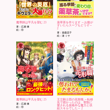
魔導師は平凡を望む 23
薬草茶を作ります ～お腹が
すいたらスープもどうぞ～
著：広瀬 煉
2
絵：⑪
著：遊森謡子
絵：漣 ミサ
魔導師は平凡を望む 25
王立騎士団の花形職 ～転移
先で授かったのは、聖獣に
著：広瀬 煉
愛される規格外な魔力と供
絵：⑪
給スキルでした～ 2