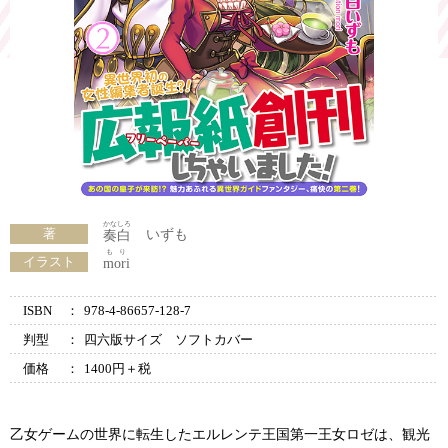
かなしろ
著
いずも
奏白
もり
イラスト
mori
ISBN
：
978-4-86657-128-7
判型
：
四六版サイズ ソフトカバー
価格
：
1400円＋税
乙女ゲームの世界に転生したエルレンテ王国第一王女ロゼは、観光