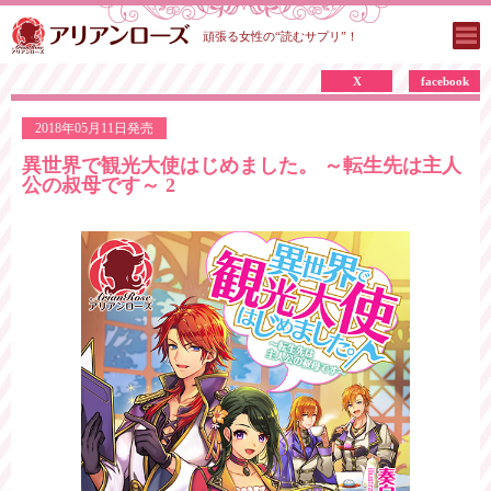
頑張る女性の“読むサプリ”！
X
facebook
2018年05月11日発売
異世界で観光大使はじめました。 ～転生先は主人
公の叔母です～ 2