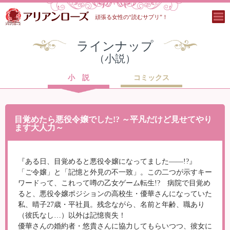
頑張る女性の“読むサプリ”！
ラインナップ
（小説）
小 説
コミックス
目覚めたら悪役令嬢でした!? ～平凡だけど見せてやり
ます大人力～
『ある日、目覚めると悪役令嬢になってました――!?』
「ご令嬢」と「記憶と外見の不一致」。この二つが示すキー
ワードって、これって噂の乙女ゲーム転生!? 病院で目覚め
ると、悪役令嬢ポジションの高校生・優華さんになっていた
私、晴子27歳・平社員。残念ながら、名前と年齢、職あり
（彼氏なし…）以外は記憶喪失！
優華さんの婚約者・悠貴さんに協力してもらいつつ、彼女に