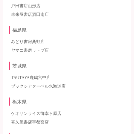
戸田書店山形店
未来屋書店酒田南店
福島県
みどり書房桑野店
ヤマニ書房ラトブ店
茨城県
TSUTAYA鹿嶋宮中店
ブックシアターベル水海道店
栃木県
ゲオサンライズ御幸ヶ原店
喜久屋書店宇都宮店