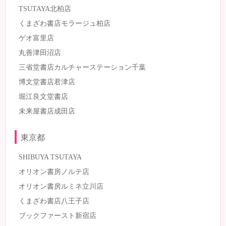
TSUTAYA北柏店
くまざわ書店モラージュ柏店
ゲオ富里店
丸善津田沼店
三省堂書店カルチャーステーション千葉
博文堂書店君津店
堀江良文堂書店
未来屋書店成田店
東京都
SHIBUYA TSUTAYA
オリオン書房ノルテ店
オリオン書房ルミネ立川店
くまざわ書店八王子店
ブックファースト新宿店