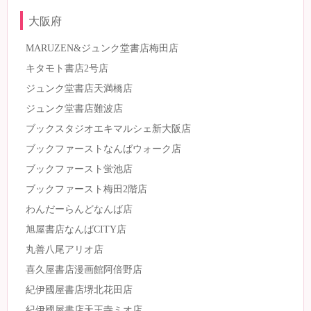
大阪府
MARUZEN&ジュンク堂書店梅田店
キタモト書店2号店
ジュンク堂書店天満橋店
ジュンク堂書店難波店
ブックスタジオエキマルシェ新大阪店
ブックファーストなんばウォーク店
ブックファースト蛍池店
ブックファースト梅田2階店
わんだーらんどなんば店
旭屋書店なんばCITY店
丸善八尾アリオ店
喜久屋書店漫画館阿倍野店
紀伊國屋書店堺北花田店
紀伊國屋書店天王寺ミオ店