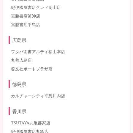
紀伊國屋書店クレド岡山店
宮脇書店笹沖店
宮脇書店平島店
広島県
フタバ図書アルティ福山本店
丸善広島店
啓文社ポートプラザ店
徳島県
カルチャーシティ平惣川内店
香川県
TSUTAYA丸亀郡家店
紀伊國屋書店丸亀店