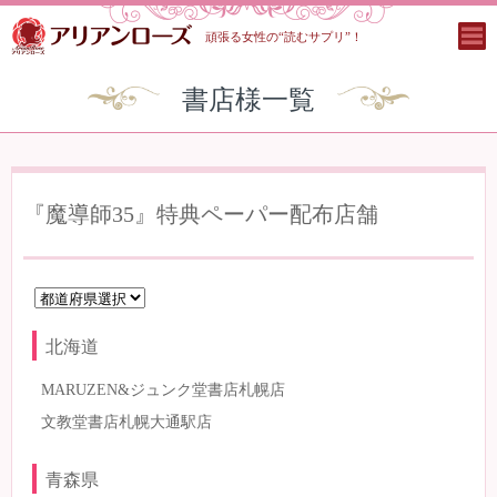
頑張る女性の“読むサプリ”！
書店様一覧
『魔導師35』特典ペーパー配布店舗
北海道
MARUZEN&ジュンク堂書店札幌店
文教堂書店札幌大通駅店
青森県