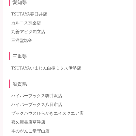
愛知県
TSUTAYA春日井店
カルコス扶桑店
丸善アピタ知立店
三洋堂塩釜
三重県
TSUTAYAいまじん白揚ミタス伊勢店
滋賀県
ハイパーブックス駒井沢店
ハイパーブックス八日市店
ブックハウスひらがきエイスクエア店
喜久屋書店草津店
本のがんこ堂守山店