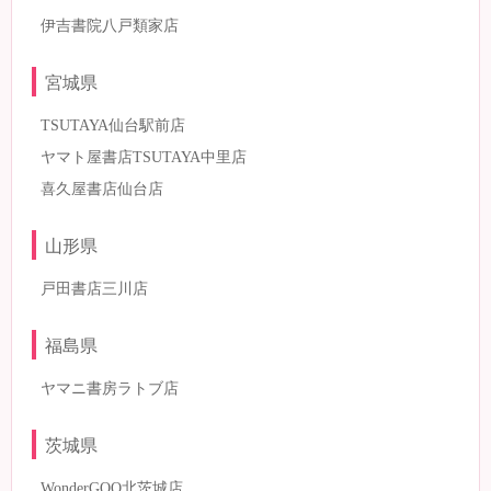
伊吉書院八戸類家店
宮城県
TSUTAYA仙台駅前店
ヤマト屋書店TSUTAYA中里店
喜久屋書店仙台店
山形県
戸田書店三川店
福島県
ヤマニ書房ラトブ店
茨城県
WonderGOO北茨城店