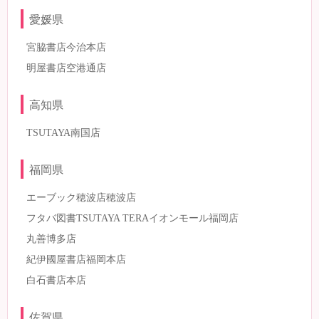
愛媛県
宮脇書店今治本店
明屋書店空港通店
高知県
TSUTAYA南国店
福岡県
エーブック穂波店穂波店
フタバ図書TSUTAYA TERAイオンモール福岡店
丸善博多店
紀伊國屋書店福岡本店
白石書店本店
佐賀県