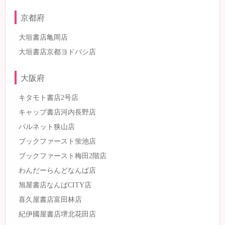
京都府
大垣書店亀岡店
大垣書店京都ヨドバシ店
大阪府
キタモト書店2号店
キャップ書店河内長野店
パルネット狭山店
ブックファースト蛍池店
ブックファースト梅田2階店
わんだーらんどなんば店
旭屋書店なんばCITY店
喜久屋書店富田林店
紀伊國屋書店堺北花田店