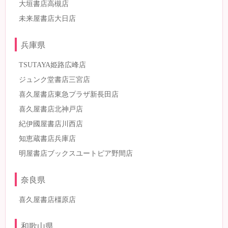
大垣書店高槻店
未来屋書店大日店
兵庫県
TSUTAYA姫路広峰店
ジュンク堂書店三宮店
喜久屋書店東急プラザ新長田店
喜久屋書店北神戸店
紀伊國屋書店川西店
知恵蔵書店兵庫店
明屋書店ブックスユートピア野間店
奈良県
喜久屋書店橿原店
和歌山県