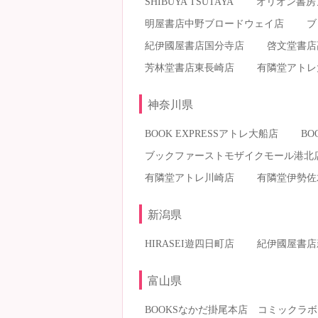
SHIBUYA TSUTAYA
オリオン書房
明屋書店中野ブロードウェイ店
ブ
紀伊國屋書店国分寺店
啓文堂書店
芳林堂書店東長崎店
有隣堂アトレ
神奈川県
BOOK EXPRESSアトレ大船店
BO
ブックファーストモザイクモール港北
有隣堂アトレ川崎店
有隣堂伊勢佐
新潟県
HIRASEI遊四日町店
紀伊國屋書店
富山県
BOOKSなかだ掛尾本店 コミックラボ