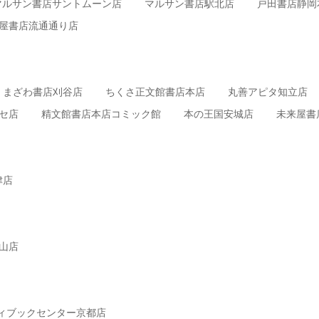
マルサン書店サントムーン店
マルサン書店駅北店
戸田書店静岡
屋書店流通通り店
くまざわ書店刈谷店
ちくさ正文館書店本店
丸善アピタ知立店
セ店
精文館書店本店コミック館
本の王国安城店
未来屋書
津店
山店
ィブックセンター京都店