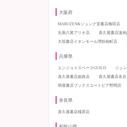
大阪府
MARUZEN&ジュンク堂書店梅田店
丸善八尾アリオ店
喜久屋書店漫画
大垣書店イオンモール堺鉄砲町店
兵庫県
エンジョイスペースGUILD
ジュン
喜久屋書店姫路店
喜久屋書店名谷
明屋書店ブックスユートピア野間店
奈良県
喜久屋書店橿原店
和歌山県