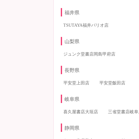
福井県
TSUTAYA福井パリオ店
山梨県
ジュンク堂書店岡島甲府店
長野県
平安堂上田店
平安堂飯田店
岐阜県
喜久屋書店大垣店
三省堂書店岐阜
静岡県