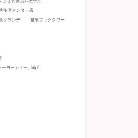
くまざわ書店八王子店
善多摩センター店
泉グランデ
書泉ブックタワー
店
トーヨーカドー川崎店