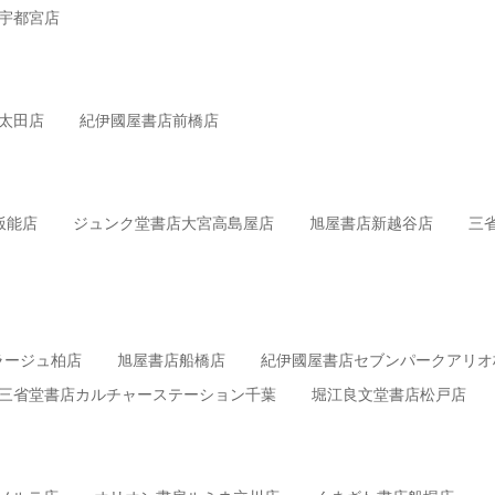
宇都宮店
太田店
紀伊國屋書店前橋店
飯能店
ジュンク堂書店大宮高島屋店
旭屋書店新越谷店
三
ラージュ柏店
旭屋書店船橋店
紀伊國屋書店セブンパークアリオ
三省堂書店カルチャーステーション千葉
堀江良文堂書店松戸店