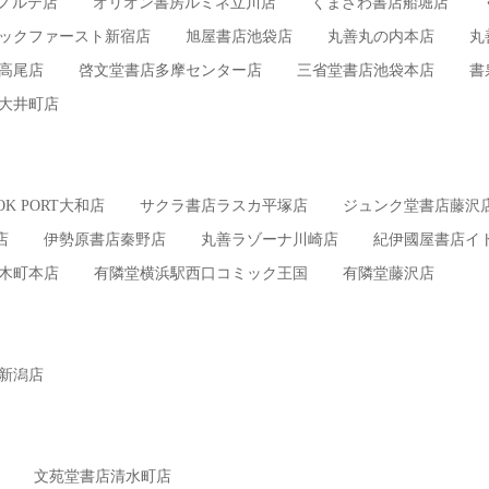
ノルテ店
オリオン書房ルミネ立川店
くまざわ書店船堀店
ックファースト新宿店
旭屋書店池袋店
丸善丸の内本店
丸
高尾店
啓文堂書店多摩センター店
三省堂書店池袋本店
書
大井町店
OK PORT大和店
サクラ書店ラスカ平塚店
ジュンク堂書店藤沢
店
伊勢原書店秦野店
丸善ラゾーナ川崎店
紀伊國屋書店イ
木町本店
有隣堂横浜駅西口コミック王国
有隣堂藤沢店
新潟店
文苑堂書店清水町店