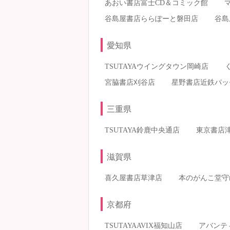
あおい書店富士CD＆コミック館
谷島屋書店ららぽーと磐田店
谷島
愛知県
TSUTAYAウイングタウン岡崎店
宮脇書店刈谷店
星野書店近鉄パッ
三重県
TSUTAYA鈴鹿中央通店
東京書店
滋賀県
喜久屋書店草津店
本のがんこ堂守
京都府
TSUTAYAAVIX福知山店
アバンテ