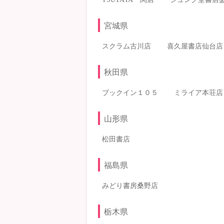
宮城県
スクラム古川店
喜久屋書店仙台店
秋田県
ブックイン１０５
ミライア本荘店
山形県
松田書店
福島県
みどり書房桑野店
栃木県