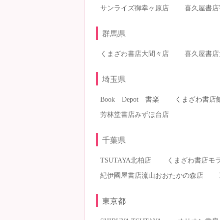
サンライズ御幸ヶ原店
喜久屋書店
群馬県
くまざわ書店大間々店
喜久屋書店
埼玉県
Book Depot 書楽
くまざわ書店
芳林堂書店みずほ台店
千葉県
TSUTAYA北柏店
くまざわ書店モ
紀伊國屋書店流山おおたかの森店
東京都