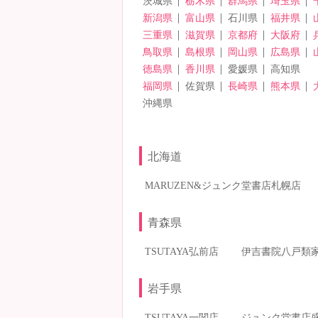
茨城県
栃木県
群馬県
埼玉県
新潟県
富山県
石川県
福井県
三重県
滋賀県
京都府
大阪府
鳥取県
島根県
岡山県
広島県
徳島県
香川県
愛媛県
高知県
福岡県
佐賀県
長崎県
熊本県
沖縄県
北海道
MARUZEN&ジュンク堂書店札幌店
青森県
TSUTAYA弘前店
伊吉書院八戸類
岩手県
TSUTAYA一関店
ジュンク堂書店