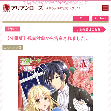
頑張る女性の“読むサプリ”！
X
facebook
配信中
【分冊版】観賞対象から告白されました。
コミックス版