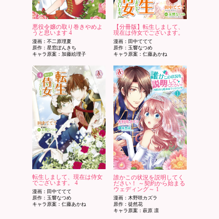
悪役令嬢の取り巻きやめよ
【分冊版】転生しまして、
うと思います 4
現在は侍女でございます。
漫画：不二原理夏
漫画：田中ててて
原作：星窓ぽんきち
原作：玉響なつめ
キャラ原案：加藤絵理子
キャラ原案：仁藤あかね
転生しまして、現在は侍女
誰かこの状況を説明してく
でございます。 4
ださい！ ～契約から始まる
ウェディング～ 1
漫画：田中ててて
原作：玉響なつめ
漫画：木野咲カズラ
キャラ原案：仁藤あかね
原作：徒然花
キャラ原案：萩原 凛