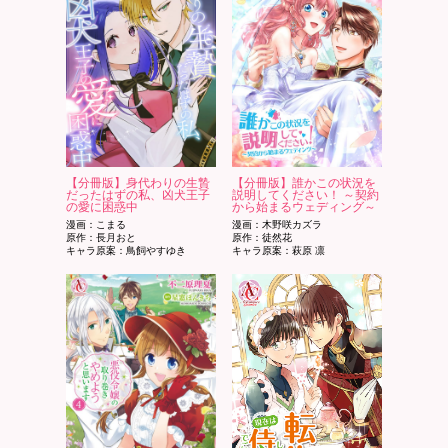
【分冊版】身代わりの生贄
【分冊版】誰かこの状況を
だったはずの私、凶犬王子
説明してください！ ～契約
の愛に困惑中
から始まるウェディング～
漫画：こまる
漫画：木野咲カズラ
原作：長月おと
原作：徒然花
キャラ原案：鳥飼やすゆき
キャラ原案：萩原 凛