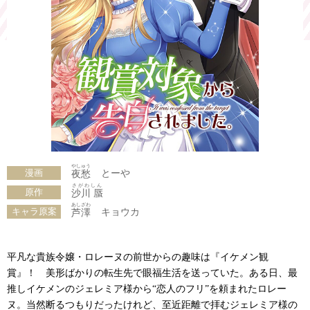
やしゅう
漫画
とーや
夜愁
さがわしん
原作
沙川 蜃
あしざわ
キャラ原案
キョウカ
芦澤
平凡な貴族令嬢・ロレーヌの前世からの趣味は『イケメン観
賞』！ 美形ばかりの転生先で眼福生活を送っていた。ある日、最
推しイケメンのジェレミア様から“恋人のフリ”を頼まれたロレー
ヌ。当然断るつもりだったけれど、至近距離で拝むジェレミア様の