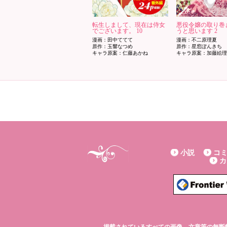
転生しまして、現在は侍女
悪役令嬢の取り巻
でございます。 10
うと思います 2
漫画：田中ててて
漫画：不二原理夏
原作：玉響なつめ
原作：星窓ぽんきち
キャラ原案：仁藤あかね
キャラ原案：加藤絵
小説
コ
カ