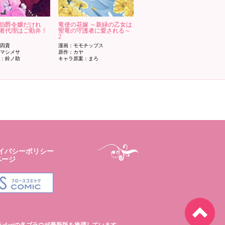
伯爵令嬢だけれ
竜使の花嫁 ～新緑の乙女は
者代理はご勘弁！
聖竜の守護者に愛される～
2
四貴
漫画：モモチップス
マシメサ
原作：カヤ
：鈴ノ助
キャラ原案：まろ
イバシーポリシー
ページ