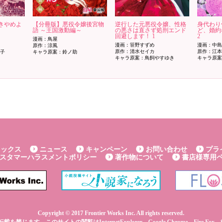
きやめよ
【分冊版】悪役令嬢後宮物
逆行した元悪役令嬢、性格
身代わり
語 ～王国激動編～
の悪さは直さず処刑エンド
ど、婚約
回避します！ 1
2
漫画：鳥屋
漫画：笹野すずめ
漫画：中島
原作：涼風
原作：清水セイカ
原作：江本
理子
キャラ原案：鈴ノ助
キャラ原案：鳥飼やすゆき
キャラ原案
ミックス
ニュース
キャンペーン
お問い合わせ
プラ
スタマーハラスメントポリシー
著作物について
書店様専用
Copyright © 2017 Frontier Works Inc. All rights reserved.