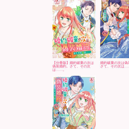
【分冊版】婚約破棄の次は
婚約破棄の次は偽
偽装婚約。さて、その次
さて、その次は……
は……。