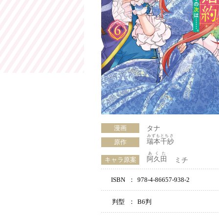
漫画
タナ
みずもとちさ
瑞本千紗
原作
あくた
阿久田
キャラ原案
ミチ
ISBN
：
978-4-86657-938-2
判型
：
B6判