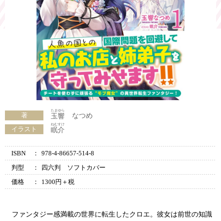
たまゆら
著
なつめ
玉響
ねむすけ
イラスト
眠介
ISBN
：
978-4-86657-514-8
判型
：
四六判 ソフトカバー
価格
：
1300円＋税
ファンタジー感満載の世界に転生したクロエ。彼女は前世の知識