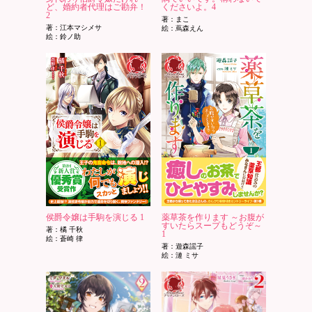
ど、婚約者代理はご勘弁！
くださいよ。4
2
著：まこ
著：江本マシメサ
絵：蔦森えん
絵：鈴ノ助
侯爵令嬢は手駒を演じる 1
薬草茶を作ります ～お腹が
すいたらスープもどうぞ～
著：橘 千秋
1
絵：蒼崎 律
著：遊森謡子
絵：漣 ミサ