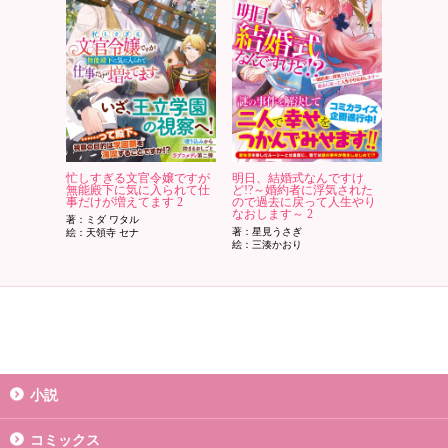
忙しすぎる文官令嬢ですが
明日、結婚式なんですけ
無能殿下に気に入られて仕
ど!?～婚約者に浮気された
事だけが増えてます 2
ので過去に戻って人生やり
なおします～ 2
著：ミダ ワタル
著：星見うさぎ
絵：天領寺 セナ
絵：三湊かおり
小説
コミックス