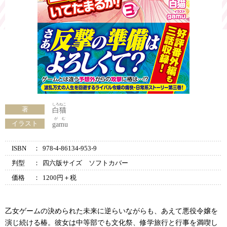
しろねこ
著
白猫
がむ
イラスト
gamu
ISBN
：
978-4-86134-953-9
判型
：
四六版サイズ ソフトカバー
価格
：
1200円＋税
乙女ゲームの決められた未来に逆らいながらも、あえて悪役令嬢を
演じ続ける椿。彼女は中等部でも文化祭、修学旅行と行事を満喫し