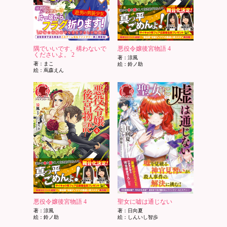
隅でいいです。構わないで
悪役令嬢後宮物語 4
くださいよ。 2
著：涼風
著：まこ
絵：鈴ノ助
絵：蔦森えん
悪役令嬢後宮物語 4
聖女に嘘は通じない
著：涼風
著：日向夏
絵：鈴ノ助
絵：しんいし智歩