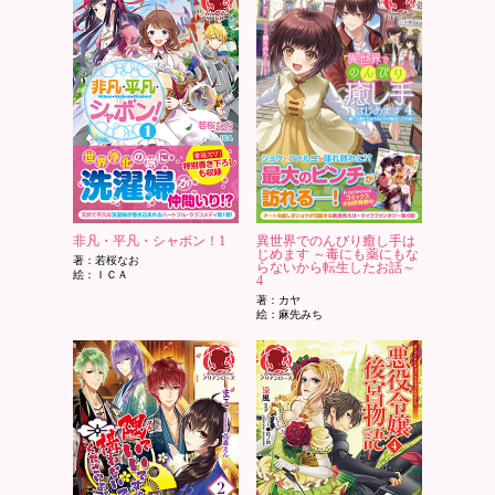
非凡・平凡・シャボン！1
異世界でのんびり癒し手は
じめます ～毒にも薬にもな
著：若桜なお
らないから転生したお話～
絵：ＩＣＡ
4
著：カヤ
絵：麻先みち