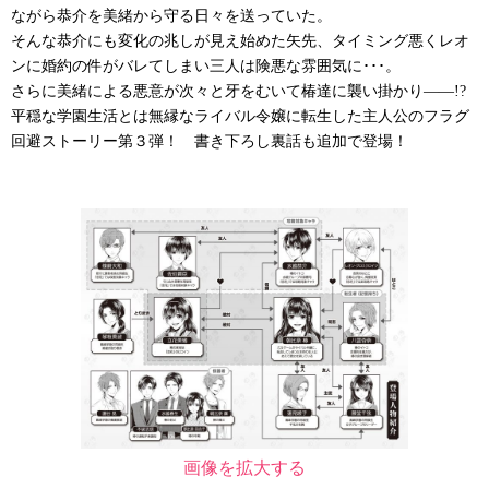
ながら恭介を美緒から守る日々を送っていた。
そんな恭介にも変化の兆しが見え始めた矢先、タイミング悪くレオ
ンに婚約の件がバレてしまい三人は険悪な雰囲気に･･･。
さらに美緒による悪意が次々と牙をむいて椿達に襲い掛かり――!?
平穏な学園生活とは無縁なライバル令嬢に転生した主人公のフラグ
回避ストーリー第３弾！ 書き下ろし裏話も追加で登場！
画像を拡大する