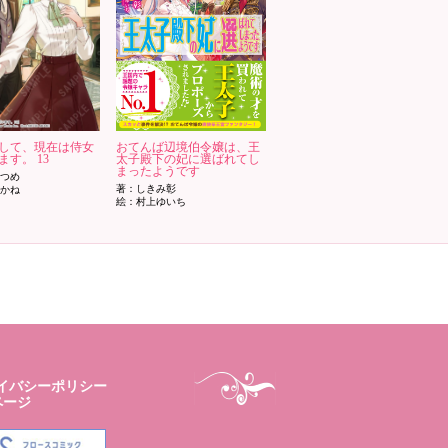
して、現在は侍女
おてんば辺境伯令嬢は、王
す。 13
太子殿下の妃に選ばれてし
まったようです
つめ
著：しきみ彰
かね
絵：村上ゆいち
イバシーポリシー
ページ