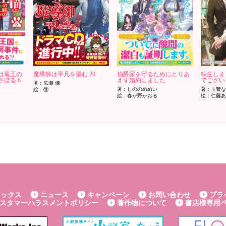
は竜王の
魔導師は平凡を望む 20
伯爵家を守るためにとりあ
転生しま
ぼる 6
えず婚約しました
でございま
著：広瀬 煉
著：しののめめい
著：玉響な
絵：⑪
絵：春が野かおる
絵：仁藤あ
ミックス
ニュース
キャンペーン
お問い合わせ
プラ
スタマーハラスメントポリシー
著作物について
書店様専用