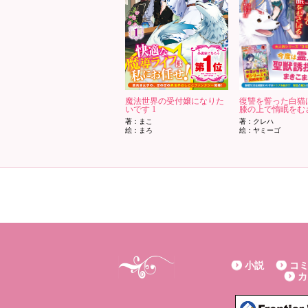
魔法世界の受付嬢になりた
復讐を誓った白猫
いです 1
膝の上で惰眠をむさ
著：まこ
著：クレハ
絵：まろ
絵：ヤミーゴ
小説
コ
カ