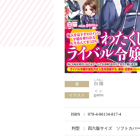
しろねこ
白猫
著
がむ
gamu
イラスト
ISBN
：
978-4-86134-817-4
判型
：
四六版サイズ ソフトカバ