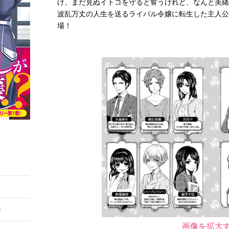
け、まだ見ぬイトコを守ると誓うけれど、なんと美緒
波乱万丈の人生を送るライバル令嬢に転生した主人公
場！
ー
画像を拡大