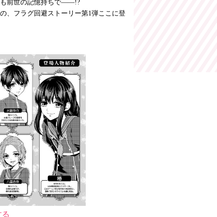
も前世の記憶持ちで――!?
の、フラグ回避ストーリー第1弾ここに登
する