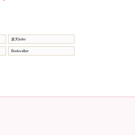
楽天kobo
Bookwalker