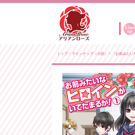
トップ
>
ラインナップ（小説）
>
「お前みたい