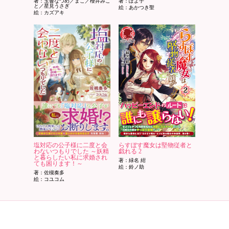
著：玉響なつめ／まこ／櫻井みこ
著：ぽよ子
と／星見うさぎ
絵：あかつき聖
絵：カズアキ
塩対応の公子様に二度と会
らすぼす魔女は堅物従者と
わないつもりでした ～妖精
戯れる 2
と暮らしたい私に求婚され
著：緑名 紺
ても困ります！～
絵：鈴ノ助
著：佐槻奏多
絵：コユコム