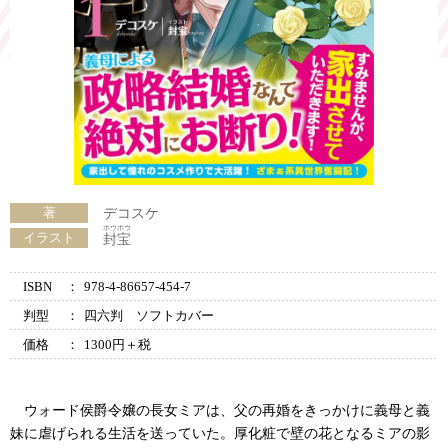
著
デコスケ
ホウホウ
イラスト
封宝
ISBN
：
978-4-86657-454-7
判型
：
四六判 ソフトカバー
価格
：
1300円＋税
ウォード侯爵令嬢の長女ミアは、父の再婚をきっかけに義母と義
妹に虐げられる生活を送っていた。厚化粧で壁の花となるミアの影