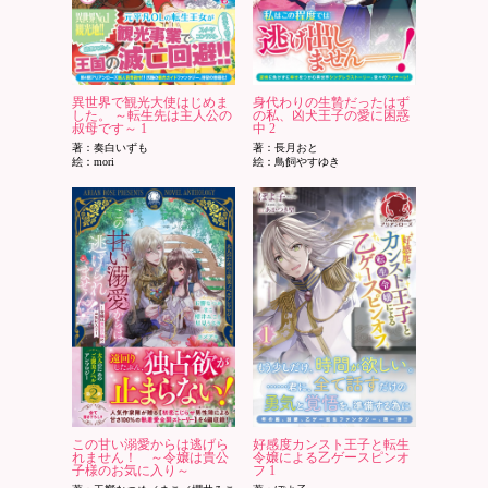
異世界で観光大使はじめま
身代わりの生贄だったはず
した。 ～転生先は主人公の
の私、凶犬王子の愛に困惑
叔母です～ 1
中 2
著：奏白いずも
著：長月おと
絵：mori
絵：鳥飼やすゆき
この甘い溺愛からは逃げら
好感度カンスト王子と転生
れません！ ～令嬢は貴公
令嬢による乙ゲースピンオ
子様のお気に入り～
フ 1