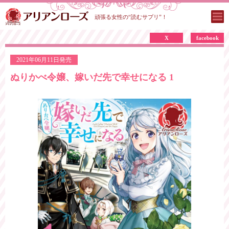
頑張る女性の“読むサプリ”！
X
facebook
2021年06月11日発売
ぬりかべ令嬢、嫁いだ先で幸せになる 1