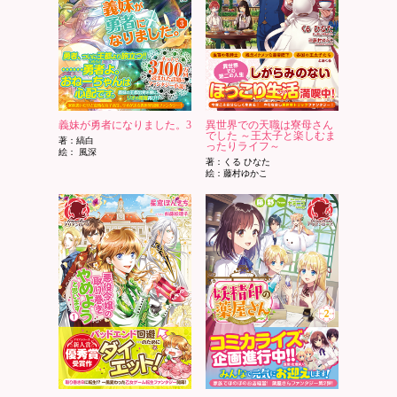
義妹が勇者になりました。3
異世界での天職は寮母さん
でした ～王太子と楽しむま
著：縞白
ったりライフ～
絵： 風深
著：くる ひなた
絵：藤村ゆかこ