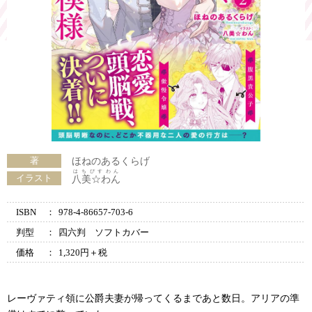
著
ほねのあるくらげ
はちぴすわん
イラスト
八美☆わん
ISBN
：
978-4-86657-703-6
判型
：
四六判 ソフトカバー
価格
：
1,320円＋税
レーヴァティ領に公爵夫妻が帰ってくるまであと数日。アリアの準