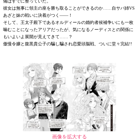
備はすでに整っていた。
彼女は無事に領主の座を勝ち取ることができるのか……自サバ姉VS
あざと妹の戦いに決着がつく――！
そして、王太子殿下であるオルディールの婚約者候補争いにも一枚
噛むことになったアリアだったが、気になるノーディスとの関係に
もいよいよ展開が見えてきて……？
傲慢令嬢と腹黒貴公子の騙し騙され恋愛頭脳戦、ついに堂々完結!!
画像を拡大する