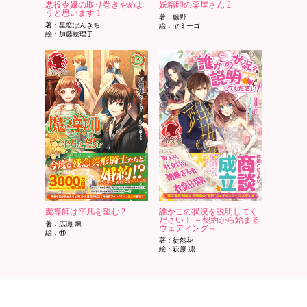
悪役令嬢の取り巻きやめよ
妖精印の薬屋さん 2
うと思います 1
著：藤野
著：星窓ぽんきち
絵：ヤミーゴ
絵：加藤絵理子
魔導師は平凡を望む 2
誰かこの状況を説明してく
ださい！ ～契約から始まる
著：広瀬 煉
ウェディング～
絵：⑪
著：徒然花
絵：萩原 凛