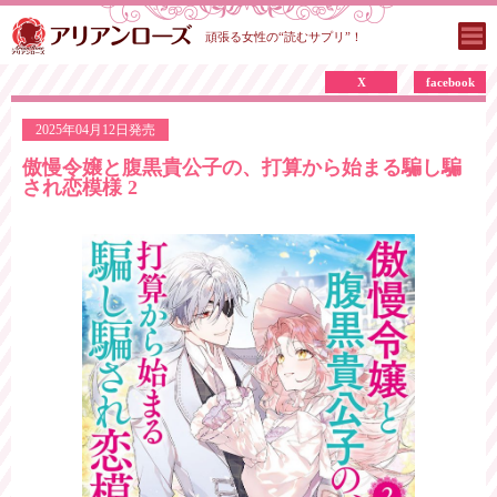
頑張る女性の“読むサプリ”！
X
facebook
2025年04月12日発売
傲慢令嬢と腹黒貴公子の、打算から始まる騙し騙
され恋模様 2