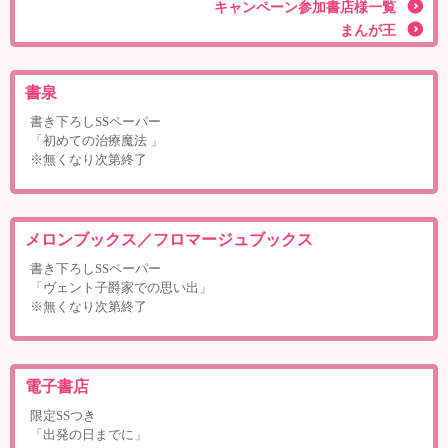
キャンペーン参加書店様一覧
まんが王
書泉
書き下ろしSSペーパー
「初めての治療魔法 」
※無くなり次第終了
メロンブックス／フロマージュブックス
書き下ろしSSペーパー
「ヴェント子爵家での思い出」
※無くなり次第終了
電子書店
限定SSつき
「出発の日までに」