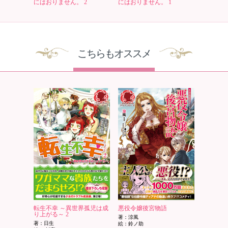
にはおりません。 2
にはおりません。 1
こちらもオススメ
転生不幸 ～異世界孤児は成
悪役令嬢後宮物語
り上がる～ 2
著：涼風
著：日生
絵：鈴ノ助