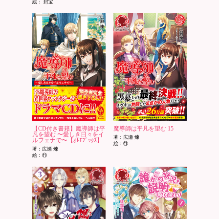
絵： 封宝
【CD付き書籍】魔導師は平
魔導師は平凡を望む 15
凡を望む 〜愛しき日々をイ
著：広瀬 煉
ルフェナで〜【ｵﾄﾓﾌﾞｯｸｽ】
絵：⑪
著：広瀬 煉
絵：⑪