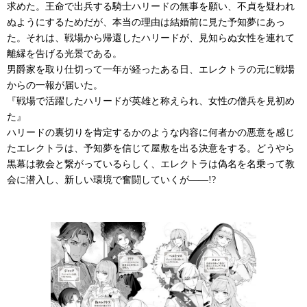
求めた。王命で出兵する騎士ハリードの無事を願い、不貞を疑われ
ぬようにするためだが、本当の理由は結婚前に見た予知夢にあっ
た。それは、戦場から帰還したハリードが、見知らぬ女性を連れて
離縁を告げる光景である。
男爵家を取り仕切って一年が経ったある日、エレクトラの元に戦場
からの一報が届いた。
『戦場で活躍したハリードが英雄と称えられ、女性の僧兵を見初め
た』
ハリードの裏切りを肯定するかのような内容に何者かの悪意を感じ
たエレクトラは、予知夢を信じて屋敷を出る決意をする。どうやら
黒幕は教会と繋がっているらしく、エレクトラは偽名を名乗って教
会に潜入し、新しい環境で奮闘していくが――!?