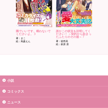
隅でいいです。構わないで
誰かこの状況を説明してく
くださいよ。 3
ださい！ ～契約から始まっ
たふたりのその後～ 7
著：まこ
著：徒然花
絵：蔦森えん
絵：萩原 凛
小説
コミックス
ニュース