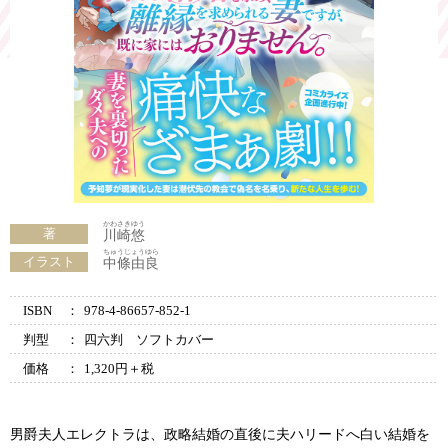
かわさきゆう
著
川崎悠
ちゅうじょうゆら
イラスト
中條由良
ISBN
：
978-4-86657-852-1
判型
：
四六判 ソフトカバー
価格
：
1,320円＋税
男爵夫人エレクトラは、政略結婚の直後に夫ハリードへ白い結婚を