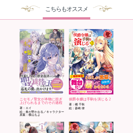
こちらもオススメ
ニセモノ聖女が本物に担ぎ
侯爵令嬢は手駒を演じる 2
上げられるまでのその過程
著：橘 千秋
著：エイ
絵：蒼崎 律
絵：春が野かおる／キャラクター
原案：横山もよ