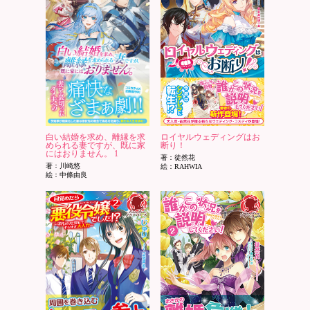
白い結婚を求め、離縁を求
ロイヤルウェディングはお
められる妻ですが、既に家
断り！
にはおりません。 1
著：徒然花
著：川崎悠
絵：RAHWIA
絵：中條由良