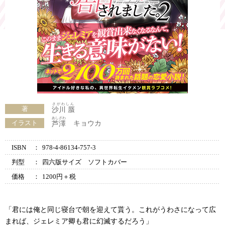
さがわしん
著
沙川 蜃
あしざわ
イラスト
キョウカ
芦澤
ISBN
：
978-4-86134-757-3
判型
：
四六版サイズ ソフトカバー
価格
：
1200円＋税
「君には俺と同じ寝台で朝を迎えて貰う。これがうわさになって広
まれば、ジェレミア卿も君に幻滅するだろう」