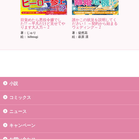
目覚めたら悪役令嬢でし
誰かこの状況を説明してく
た!? ～平凡だけど見せてや
ださい！ ～契約から始まる
ります大人力～ 2
ウェディング～ 2
著：じゅり
著：徒然花
絵： hi8mugi
絵：萩原 凛
小説
コミックス
ニュース
キャンペーン