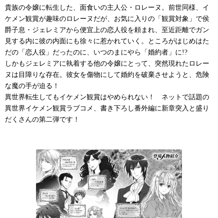
貴族の令嬢に転生した、面食いの主人公・ロレーヌ。前世同様、イ
ケメン観賞が趣味のロレーヌだが、お気に入りの「観賞対象」で侯
爵子息・ジェレミアから便宜上の恋人役を頼まれ、至近距離でガン
見する内に彼の内面にも徐々に惹かれていく。ところがはじめはた
だの「恋人役」だったのに、いつのまにやら「婚約者」に!?
しかもジェレミアに執着する他の令嬢にとって、突然現れたロレー
ヌは目障りな存在。彼女を傷物にして婚約を破棄させようと、危険
な魔の手が迫る！
異世界転生してもイケメン観賞はやめられない！ ネットで話題の
異世界イケメン観賞ラブコメ、書き下ろし番外編に新章突入と盛り
だくさんの第二弾です！