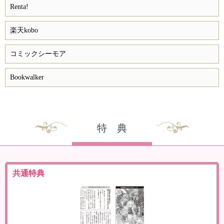
Renta!
楽天kobo
コミックシーモア
Bookwalker
特 典
共通特典