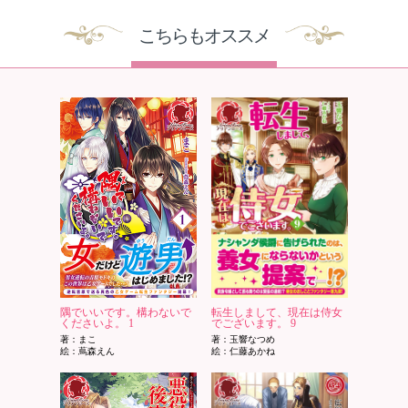
こちらもオススメ
隅でいいです。構わないで
転生しまして、現在は侍女
くださいよ。 1
でございます。 9
著：まこ
著：玉響なつめ
絵：蔦森えん
絵：仁藤あかね