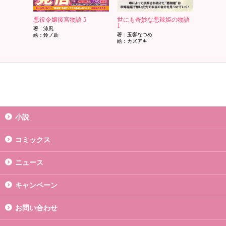
悪役令嬢後宮物語 5
世にも奇妙な悪辣姫の物語
1
著：涼風
著：玉響なつめ
絵：鈴ノ助
絵：カズアキ
小説
コミックス
ニュース
キャンペーン
お問い合わせ