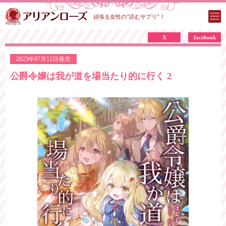
頑張る女性の“読むサプリ”！
X
facebook
2023年07月12日発売
公爵令嬢は我が道を場当たり的に行く 2