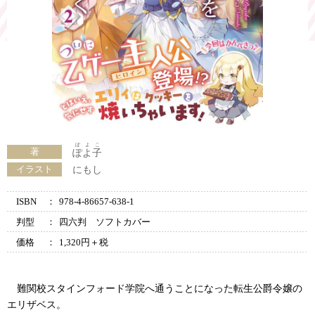
ぽよこ
著
ぽよ子
イラスト
にもし
ISBN
：
978-4-86657-638-1
判型
：
四六判 ソフトカバー
価格
：
1,320円＋税
難関校スタインフォード学院へ通うことになった転生公爵令嬢の
エリザベス。