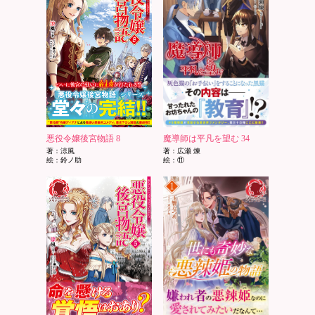
悪役令嬢後宮物語 8
魔導師は平凡を望む 34
著：涼風
著：広瀬 煉
絵：鈴ノ助
絵：⑪