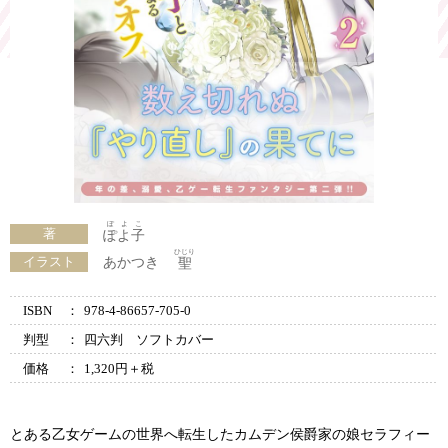
ぽよこ
著
ぽよ子
ひじり
イラスト
あかつき
聖
ISBN
：
978-4-86657-705-0
判型
：
四六判 ソフトカバー
価格
：
1,320円＋税
とある乙女ゲームの世界へ転生したカムデン侯爵家の娘セラフィー