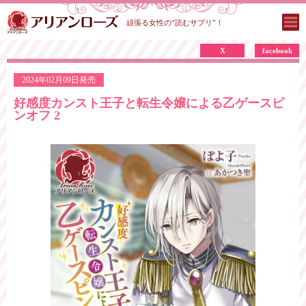
頑張る女性の“読むサプリ”！
X
facebook
2024年02月09日発売
好感度カンスト王子と転生令嬢による乙ゲースピ
ンオフ 2