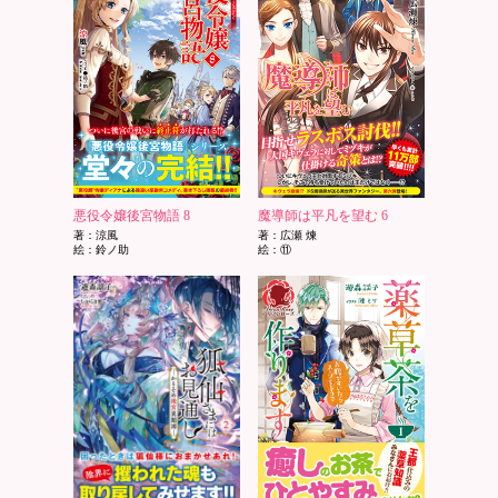
悪役令嬢後宮物語 8
魔導師は平凡を望む 6
著：涼風
著：広瀬 煉
絵：鈴ノ助
絵：⑪