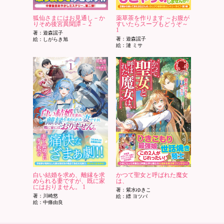
狐仙さまにはお見通し－か
薬草茶を作ります ～お腹が
りそめ後宮異聞譚－ 2
すいたらスープもどうぞ～
1
著：遊森謡子
著：遊森謡子
絵：しがらき旭
絵：漣 ミサ
白い結婚を求め、離縁を求
かつて聖女と呼ばれた魔女
められる妻ですが、既に家
は、
にはおりません。 1
著：紫水ゆきこ
著：川崎悠
絵：縹 ヨツバ
絵：中條由良