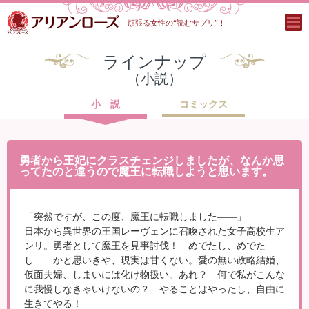
頑張る女性の“読むサプリ”！
ラインナップ
（小説）
小 説
コミックス
勇者から王妃にクラスチェンジしましたが、なんか思
ってたのと違うので魔王に転職しようと思います。
「突然ですが、この度、魔王に転職しました――」
日本から異世界の王国レーヴェンに召喚された女子高校生ア
ンリ。勇者として魔王を見事討伐！ めでたし、めでた
し……かと思いきや、現実は甘くない。愛の無い政略結婚、
仮面夫婦、しまいには化け物扱い。あれ？ 何で私がこんな
に我慢しなきゃいけないの？ やることはやったし、自由に
生きてやる！