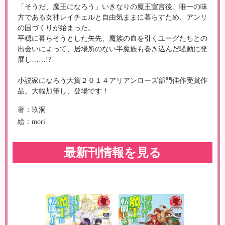
「そうだ、魔王になろう」いきなりの魔王宣言後、唯一の味
方である女神レイチェルと自由気ままに暮らすため、アンリ
の国づくりが始まった。
平穏に暮らそうとした矢先、魔族の血を引くユーグたちとの
出会いによって、居場所のない半魔族も巻き込んだ騒動に発
展し……!?
小説家になろう大賞２０１４アリアンローズ部門佳作受賞作
品。大幅加筆し、登場です！
著：玖洞
絵：mori
最新刊情報を見る