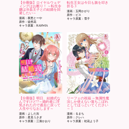
【分冊版】ロイヤルウェデ
転生王女は今日も旗を叩き
ィングはお断り！ ～転生令
折る 3
嬢は冷血王子との結婚を回
漫画：玉岡かがり
避したい～
原作：ビス
漫画：夜愁とーや
キャラ原案：雪子
原作：徒然花
キャラ原案：RAHWIA
【分冊版】明日、結婚式な
リーフェの祝福 ～無属性魔
んですけど!?～婚約者に浮
法しか使えない落ちこぼれ
気されたので過去に戻って
としてほっといてください
人生やりなおします～
～ 1
漫画：よしだ吉
漫画：るまち
原作：星見うさぎ
原作：クレハ
キャラ原案：三湊かおり
キャラ原案：祀花よう子