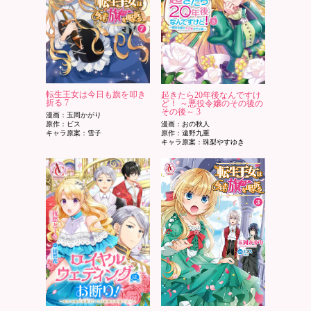
転生王女は今日も旗を叩き
起きたら20年後なんですけ
折る 7
ど！ ～悪役令嬢のその後の
その後～ 3
漫画：玉岡かがり
原作：ビス
漫画：おの秋人
キャラ原案：雪子
原作：遠野九重
キャラ原案：珠梨やすゆき