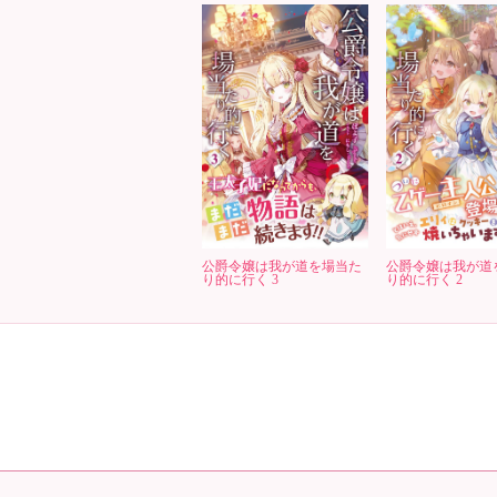
公爵令嬢は我が道を場当た
公爵令嬢は我が道
り的に行く 3
り的に行く 2