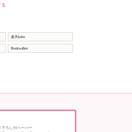
する
楽天kobo
Bookwalker
き下ろしSSペーパー