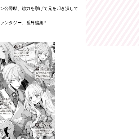
ン公爵邸、総力を挙げて兄を叩き潰して
ァンタジー、番外編集!!