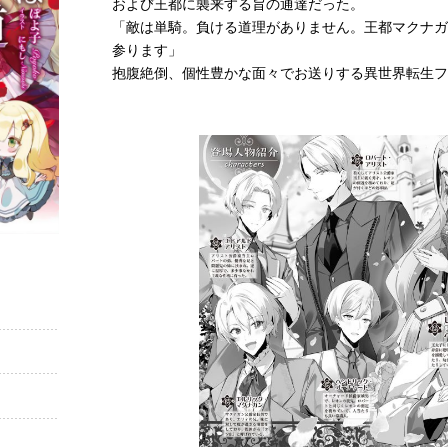
および王都に襲来する旨の通達だった。
「敵は単騎。負ける道理がありません。王都マクナガ
参ります」
抱腹絶倒、個性豊かな面々でお送りする異世界転生フ