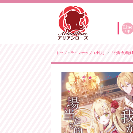
トップ
>
ラインナップ（小説）
>
「公爵令嬢は