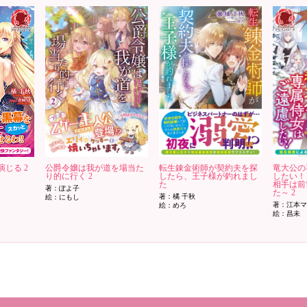
じる 2
公爵令嬢は我が道を場当た
転生錬金術師が契約夫を探
竜大公の
り的に行く 2
したら、王子様が釣れまし
したい！
た
相手は前
著：ぽよ子
た～ 2
著：橘 千秋
絵：にもし
著：江本マ
絵：めろ
絵：昌未