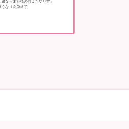
凡庸なる末姫様の冴えたやり方」
無くなり次第終了