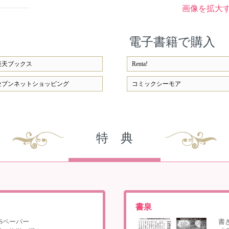
画像を拡大
電子書籍で購入
楽天ブックス
Renta!
セブンネットショッピング
コミックシーモア
特 典
書泉
Sペーパー
書