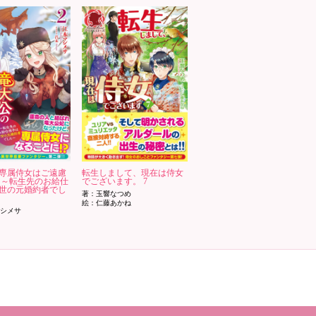
専属侍女はご遠慮
転生しまして、現在は侍女
 ～転生先のお給仕
でございます。 7
世の元婚約者でし
著：玉響なつめ
絵：仁藤あかね
シメサ