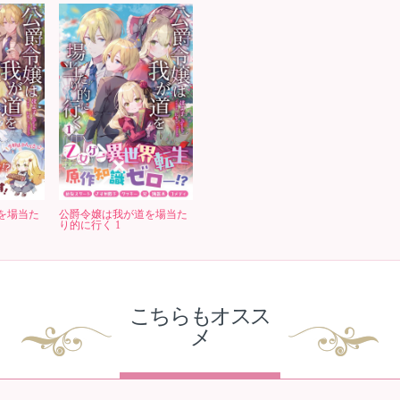
を場当た
公爵令嬢は我が道を場当た
り的に行く 1
こちらもオスス
メ