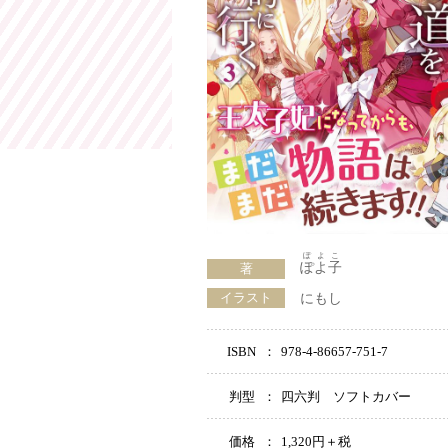
ぽよこ
ぽよ子
著
イラスト
にもし
ISBN
：
978-4-86657-751-7
判型
：
四六判 ソフトカバー
価格
：
1,320円＋税