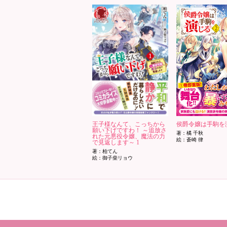
王子様なんて、こっちから
侯爵令嬢は手駒を演
願い下げですわ！ ～追放さ
著：橘 千秋
れた元悪役令嬢、魔法の力
絵：蒼崎 律
で見返します～ 1
著：柏てん
絵：御子柴リョウ