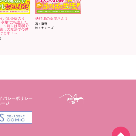
イバル令嬢のう
妖精印の薬屋さん 1
レ令嬢”に転生した
著：藤野
。～前世は病弱で
絵：ヤミーゴ
癒しの魔法で今度
けます！～
巴
イバシーポリシー
ページ