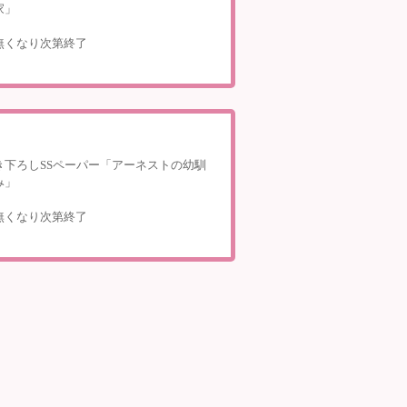
家」
無くなり次第終了
き下ろしSSペーパー「アーネストの幼馴
み」
無くなり次第終了