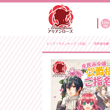
トップ
>
ラインナップ（小説）
>
「庶民派令嬢