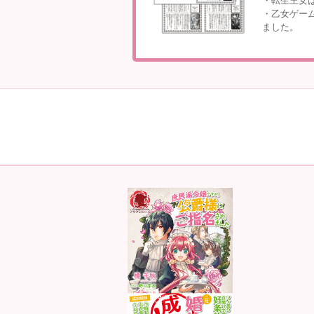
・転生王女
・乙女ゲー
ました。