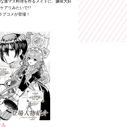
な激マズ料理を作るメイドに、嫌味大好
ケアリみたいで!?
ラブコメが登場！
する