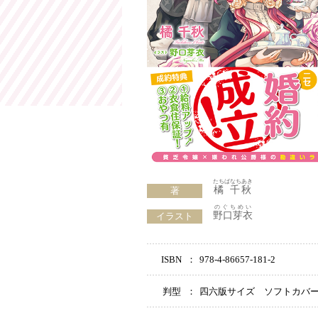
たちばなちあき
橘 千秋
著
のぐちめい
野口芽衣
イラスト
ISBN
：
978-4-86657-181-2
判型
：
四六版サイズ ソフトカバ