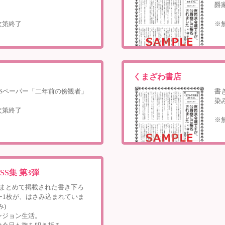
爵
次第終了
※
くまざわ書店
SSペーパー「二年前の傍観者」
書
染
次第終了
※
S集 第3弾
がまとめて掲載された書き下ろ
ー1枚が、はさみ込まれていま
み)
ンジョン生活。