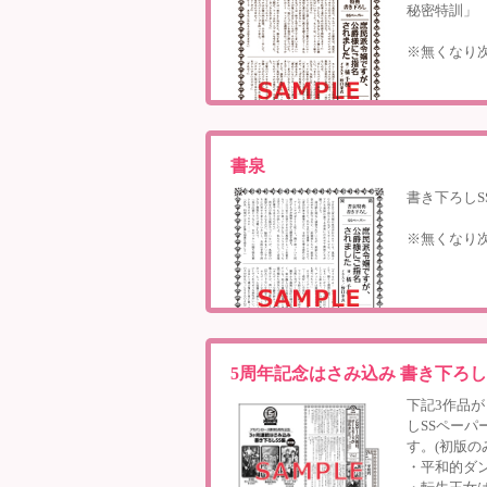
秘密特訓」
※無くなり
書泉
書き下ろし
※無くなり
5周年記念はさみ込み 書き下ろしS
下記3作品
しSSペーパ
す。(初版の
・平和的ダ