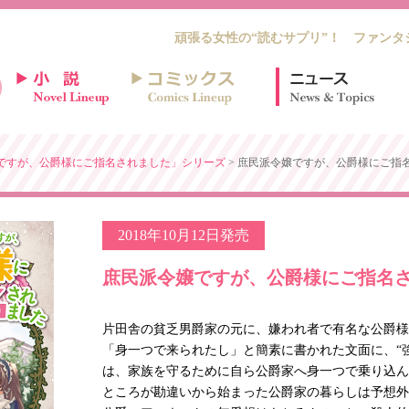
頑張る女性の“読むサプリ”！ ファンタ
ですが、公爵様にご指名されました」シリーズ
> 庶民派令嬢ですが、公爵様にご指
2018年10月12日発売
庶民派令嬢ですが、公爵様にご指名
片田舎の貧乏男爵家の元に、嫌われ者で有名な公爵様
「身一つで来られたし」と簡素に書かれた文面に、“
は、家族を守るために自ら公爵家へ身一つで乗り込ん
ところが勘違いから始まった公爵家の暮らしは予想外