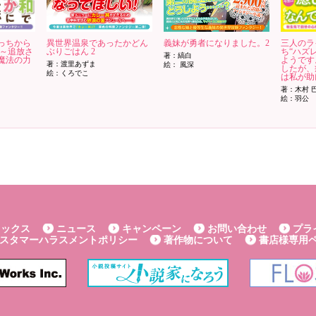
っちから
異世界温泉であったかどん
義妹が勇者になりました。2
三人のラ
 ～追放さ
ぶりごはん 2
ち“ハズ
著：縞白
魔法の力
ようです
著：渡里あずま
絵： 風深
したが、
絵：くろでこ
は私が助
著：木村 
絵：羽公
ミックス
ニュース
キャンペーン
お問い合わせ
プラ
スタマーハラスメントポリシー
著作物について
書店様専用