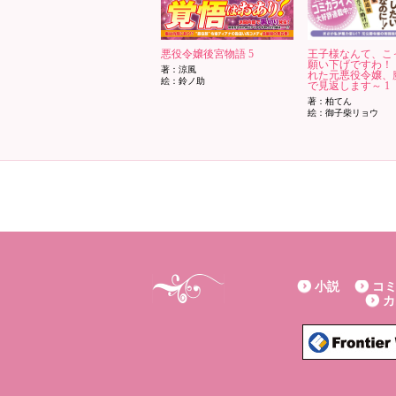
悪役令嬢後宮物語 5
王子様なんて、こ
願い下げですわ！
著：涼風
れた元悪役令嬢、
絵：鈴ノ助
で見返します～ 1
著：柏てん
絵：御子柴リョウ
小説
コ
カ