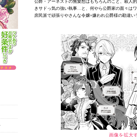
公爵・アーネストの無愛想はもちろんのこと、殺人的
きサドっ気の強い執事…と、何やら公爵家の面々はワ
庶民派で頑張りやさんな令嬢×嫌われ公爵様の勘違い
ー
画像を拡大