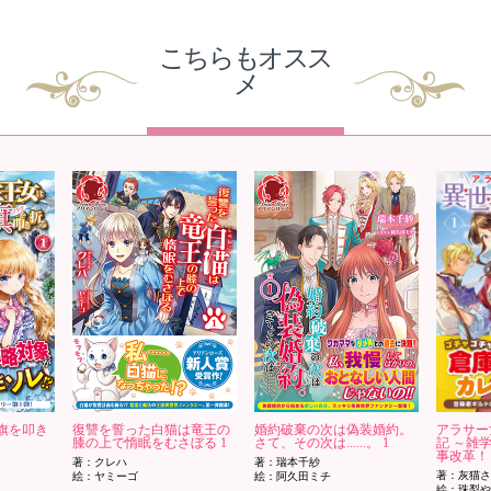
こちらもオスス
メ
旗を叩き
復讐を誓った白猫は竜王の
婚約破棄の次は偽装婚約。
アラサー
膝の上で惰眠をむさぼる 1
さて、その次は......。 1
記 ～雑
事改革！～
著：クレハ
著：瑞本千紗
著：灰猫さ
絵：ヤミーゴ
絵：阿久田ミチ
絵：珠梨や