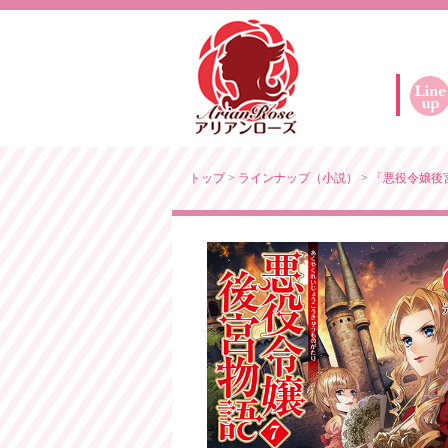
トップ
>
ラインナップ（小説）
>
「悪役令嬢後