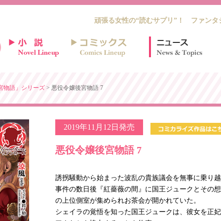
頑張る女性の“読むサプリ”！ ファンタ
宮物語」シリーズ
> 悪役令嬢後宮物語 7
2019年11月12日発売
悪役令嬢後宮物語 7
誘拐騒動から始まった波乱の貴族議会を無事に乗り越
事件の数日後『紅薔薇の間』に国王ジュークとその想
の上位側室が集められお茶会が開かれていた。
シェイラの覚悟を知った国王ジュークは、彼女を正妃