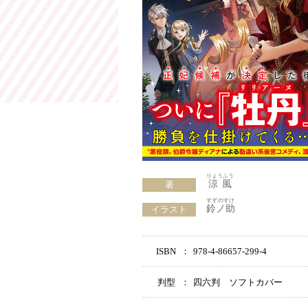
りょうふう
涼風
著
すずのすけ
鈴ノ助
イラスト
ISBN
：
978-4-86657-299-4
判型
：
四六判 ソフトカバー