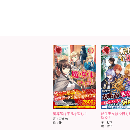
魔導師は平凡を望む 1
転生王女は今日も
折る 1
著：広瀬 煉
著：ビス
絵：⑪
絵：雪子