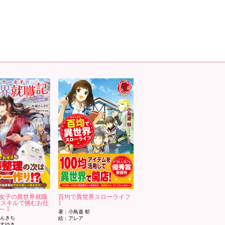
女子の異世界就職
百均で異世界スローライフ
学スキルで挑むお仕
1
 1
著：小鳥遊 郁
んきち
絵：アレア
すゆき