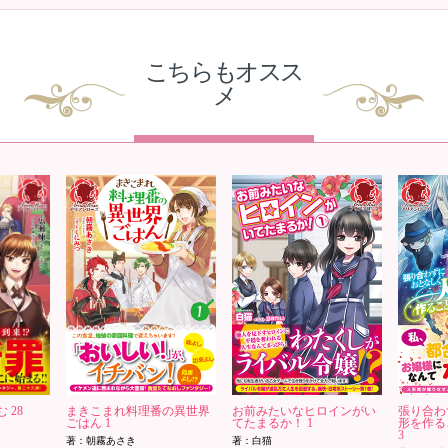
こちらもオスス
メ
 28
まきこまれ料理番の異世界
お前みたいなヒロインがい
張り合わ
ごはん 1
てたまるか！ 1
形を作る
3
著：朝霧あさき
著：白猫