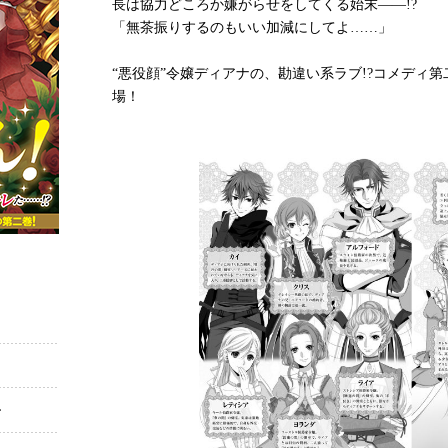
長は協力どころか嫌がらせをしてくる始末――!?
「無茶振りするのもいい加減にしてよ……」
“悪役顔”令嬢ディアナの、勘違い系ラブ!?コメディ
場！
ー