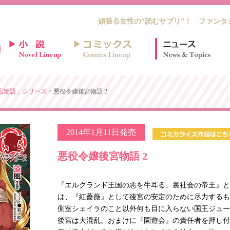
頑張る女性の“読むサプリ”！ ファンタ
宮物語」シリーズ
> 悪役令嬢後宮物語 2
2014年1月11日発売
悪役令嬢後宮物語 2
『エルグランド王国の悪を牛耳る、裏社会の帝王』と
は、『紅薔薇』として後宮の安定のために尽力するも
側室シェイラのこと以外何も目に入らない国王ジュー
後宮は大混乱。おまけに『園遊会』の責任者を押し付