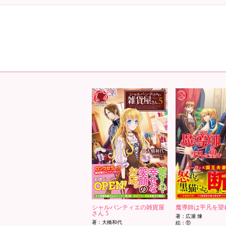
シャルパンティエの雑貨屋
魔導師は平凡を望む
さん 5
著：広瀬 煉
著：大橋和代
絵：⑪