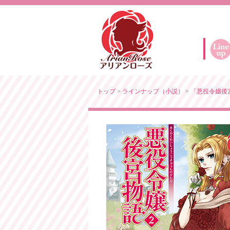
トップ
>
ラインナップ（小説）
>
「悪役令嬢後