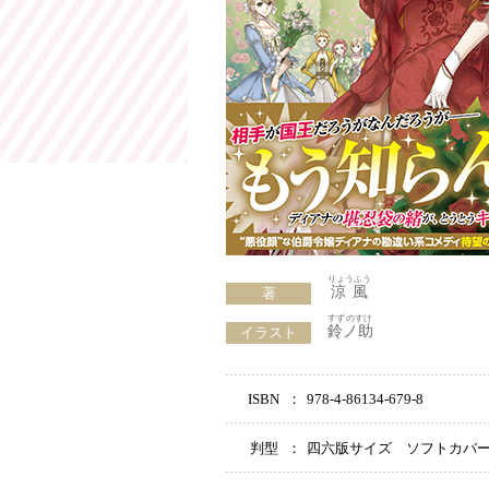
りょうふう
涼風
著
すずのすけ
鈴ノ助
イラスト
ISBN
：
978-4-86134-679-8
判型
：
四六版サイズ ソフトカバ