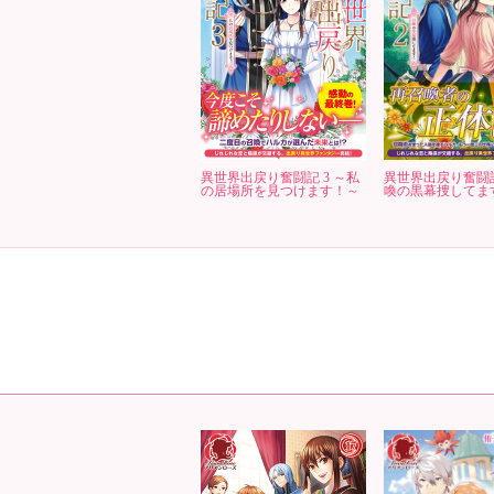
異世界出戻り奮闘記 3 ～私
異世界出戻り奮闘記
の居場所を見つけます！～
喚の黒幕捜してま