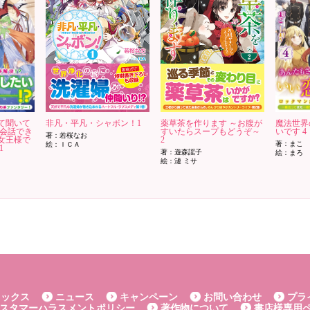
て聞いて
非凡・平凡・シャボン！1
薬草茶を作ります ～お腹が
魔法世界
と会話でき
すいたらスープもどうぞ～
いです 4
著：若桜なお
女王様で
2
著：まこ
絵：ＩＣＡ
1
著：遊森謡子
絵：まろ
絵：漣 ミサ
ミックス
ニュース
キャンペーン
お問い合わせ
プラ
スタマーハラスメントポリシー
著作物について
書店様専用