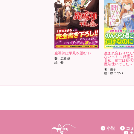
魔導師は平凡を望む 17
生まれ変わりなん
ないっ！ ～精霊
著：広瀬 煉
る私、前世は初代
絵：⑪
魔法使いでした～ 
著：侑子
絵：縹 ヨツバ
小説
コ
カ