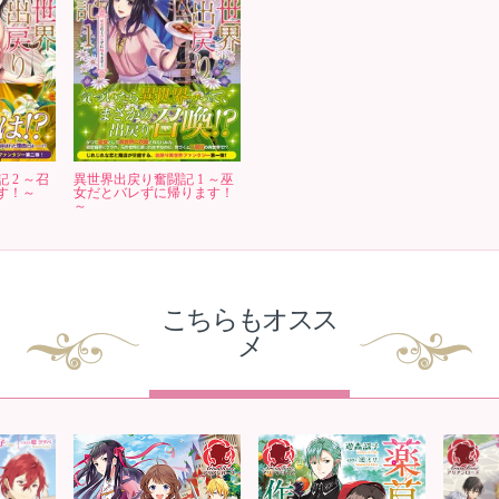
 2 ～召
異世界出戻り奮闘記 1 ～巫
す！～
女だとバレずに帰ります！
～
こちらもオスス
メ