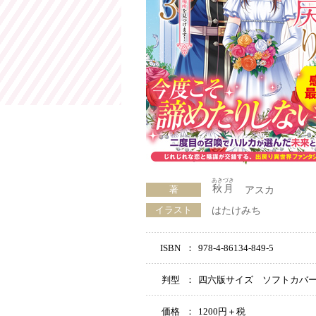
あきづき
秋月
著
アスカ
イラスト
はたけみち
ISBN
：
978-4-86134-849-5
判型
：
四六版サイズ ソフトカバ
価格
：
1200円＋税