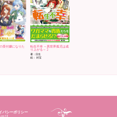
の受付嬢になりた
転生不幸 ～異世界孤児は成
り上がる～ 2
著：日生
絵： 封宝
イバシーポリシー
ページ