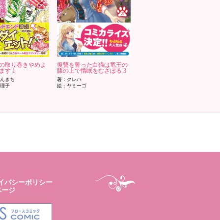
の取り巻きやめよ
復讐を誓った白猫は竜王の
ます 1
膝の上で惰眠をむさぼる 3
ぽんきち
著：クレハ
絵理子
絵：ヤミーゴ
イバシーポリシー
ページ