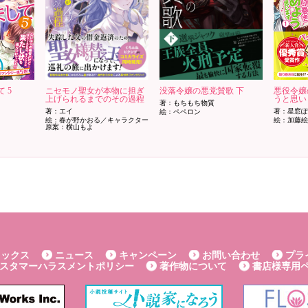
 5
ニセモノ聖女が本物に担ぎ
没落令嬢の悪党賛歌 下
悪役令嬢
上げられるまでのその過程
うと思い
著：もちもち物質
著：エイ
著：星窓
絵：ペペロン
絵：春が野かおる／キャラクター
絵：加藤
原案：横山もよ
ミックス
ニュース
キャンペーン
お問い合わせ
プラ
スタマーハラスメントポリシー
著作物について
書店様専用