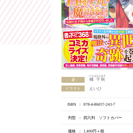
たちばなちあき
橘 千秋
著
イラスト
えいひ
ISBN
：
978-4-86657-243-7
判型
：
四六判 ソフトカバー
価格
：
1,400円＋税