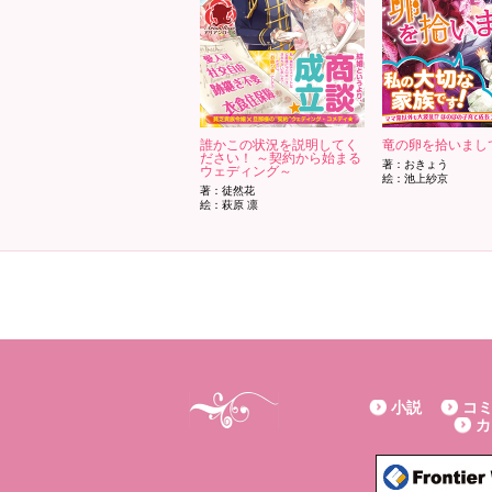
誰かこの状況を説明してく
竜の卵を拾いまして
ださい！ ～契約から始まる
著：おきょう
ウェディング～
絵：池上紗京
著：徒然花
絵：萩原 凛
小説
コ
カ