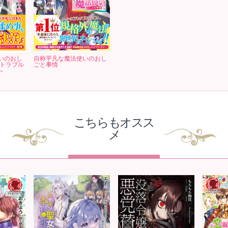
いのおし
自称平凡な魔法使いのおし
でトラブル
ごと事情
～
こちらもオスス
メ