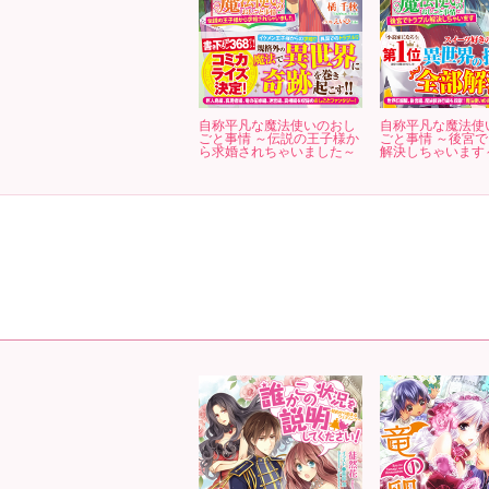
自称平凡な魔法使いのおし
自称平凡な魔法使
ごと事情 ～伝説の王子様か
ごと事情 ～後宮
ら求婚されちゃいました～
解決しちゃいます