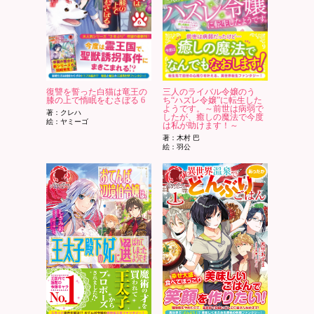
復讐を誓った白猫は竜王の
三人のライバル令嬢のう
膝の上で惰眠をむさぼる 6
ち“ハズレ令嬢”に転生した
ようです。～前世は病弱で
著：クレハ
したが、癒しの魔法で今度
絵：ヤミーゴ
は私が助けます！～
著：木村 巴
絵：羽公