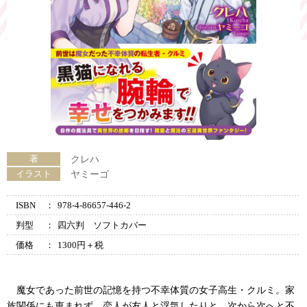
著
クレハ
イラスト
ヤミーゴ
ISBN
：
978-4-86657-446-2
判型
：
四六判 ソフトカバー
価格
：
1300円＋税
魔女であった前世の記憶を持つ不幸体質の女子高生・クルミ。家
族関係にも恵まれず、恋人が友人と浮気したりと、次から次へと不