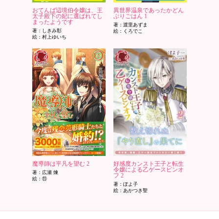
おてんば辺境伯令嬢は、王
異世界温泉であったかどん
太子殿下の妃に選ばれてし
ぶりごはん 1
まったようです
著：渡里あずま
著：しきみ彰
絵：くろでこ
絵：村上ゆいち
魔導師は平凡を望む 2
好感度カンスト王子と転生
令嬢による乙ゲースピンオ
著：広瀬 煉
フ 2
絵：⑪
著：ぽよ子
絵：あかつき聖