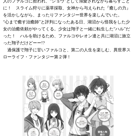
人のファルコに拾われ、“ショウ”として溺愛されながら暮らすこと
に！ スライム狩りに薬草採取、女神から与えられた『癒しの力』
を活かしながら、まったりファンタジー世界を楽しんでいた。
“心まで癒す治癒師”と評判になったある日、湖沼から怪我をした少
女の治癒依頼がやってくる。少女は翔子と一緒に転生した“ハル”だ
った！ ハルを助けるため、ファルコやレオン達と共に湖沼に旅立
った翔子だけどーー!?
過保護で翔子に甘いファルコと、第二の人生を楽しむ、異世界ス
ローライフ・ファンタジー第２弾！