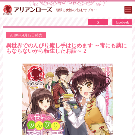
頑張る女性の“読むサプリ”！
X
facebook
2019年04月12日発売
異世界でのんびり癒し手はじめます ～毒にも薬に
もならないから転生したお話～ 2