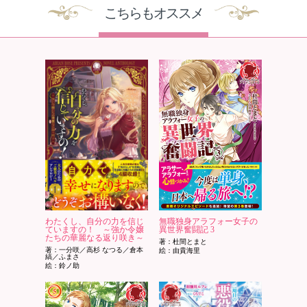
こちらもオススメ
わたくし、自分の力を信じ
無職独身アラフォー女子の
ていますの！ ～強か令嬢
異世界奮闘記 3
たちの華麗なる返り咲き～
著：杜間とまと
著：一分咲／高杉 なつる／倉本
絵：由貴海里
縞／ふまさ
絵：鈴ノ助