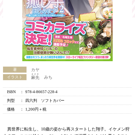
著
カヤ
まさき
イラスト
みち
麻先
ISBN
：
978-4-86657-228-4
判型
：
四六判 ソフトカバー
価格
：
1,200円＋税
異世界に転生し、10歳の姿から再スタートした翔子。イケメン狩