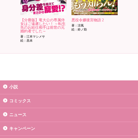
【分冊版】竜大公の専属侍
悪役令嬢後宮物語 2
女はご遠慮したい！ ～転生
著：涼風
先のお給仕相手は前世の元
絵：鈴ノ助
婚約者でした～
著：江本マシメサ
絵：昌未
小説
コミックス
ニュース
キャンペーン