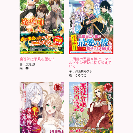
魔導師は平凡を望む 5
二周目の悪役令嬢は、マイ
ルドヤンデレに切り替えて
著：広瀬 煉
いく
絵：⑪
著：羽瀬川ルフレ
絵：くろでこ