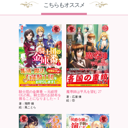
こちらもオススメ
騎士団の金庫番 ～元経理
魔導師は平凡を望む 27
OLの私、騎士団のお財布を
著：広瀬 煉
握ることになりました～ 1
絵：⑪
著：飛野 猶
絵：風ことら