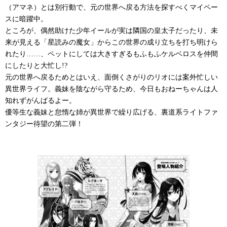
（アマネ）とは別行動で、元の世界へ戻る方法を探すべくマイペー
スに暗躍中。
ところが、偶然助けた少年イールが実は隣国の皇太子だったり、未
来が見える「星読みの魔女」からこの世界の成り立ちを打ち明けら
れたり……、ペットにしては大きすぎるもふもふケルベロスを仲間
にしたりと大忙し!?
元の世界へ戻るためとはいえ、面倒くさがりのリオには案外忙しい
異世界ライフ。義妹を陰ながら守るため、今日もおねーちゃんは人
知れずがんばるよー。
優等生な義妹と怠惰な姉が異世界で繰り広げる、裏道系ライトファ
ンタジー待望の第二弾！