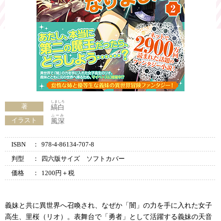
しましろ
著
縞白
ふーみ
イラスト
風深
ISBN
：
978-4-86134-707-8
判型
：
四六版サイズ ソフトカバー
価格
：
1200円＋税
義妹と共に異世界へ召喚され、なぜか「闇」の力を手に入れた女子
高生、里桜（リオ）。表舞台で「勇者」として活躍する義妹の天音