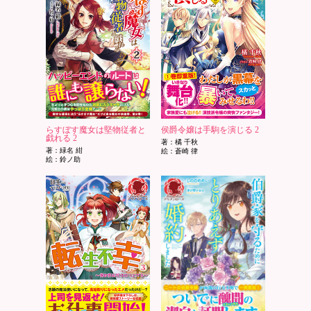
らすぼす魔女は堅物従者と
侯爵令嬢は手駒を演じる 2
戯れる 2
著：橘 千秋
著：緑名 紺
絵：蒼崎 律
絵：鈴ノ助