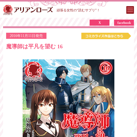
頑張る女性の“読むサプリ”！
X
facebook
2016年11月11日発売
魔導師は平凡を望む 16