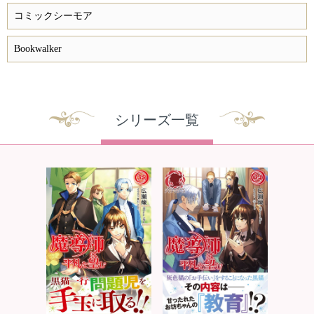
コミックシーモア
Bookwalker
シリーズ一覧