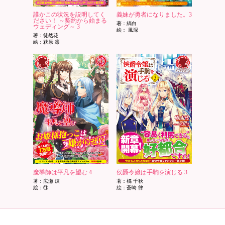
誰かこの状況を説明してく
義妹が勇者になりました。3
ださい！ ～契約から始まる
著：縞白
ウェディング～ 3
絵： 風深
著：徒然花
絵：萩原 凛
魔導師は平凡を望む 4
侯爵令嬢は手駒を演じる 3
著：広瀬 煉
著：橘 千秋
絵：⑪
絵：蒼崎 律