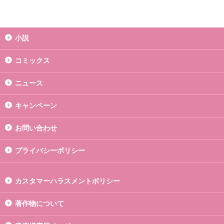
小説
コミックス
ニュース
キャンペーン
お問い合わせ
プライバシーポリシー
カスタマーハラスメントポリシー
著作物について