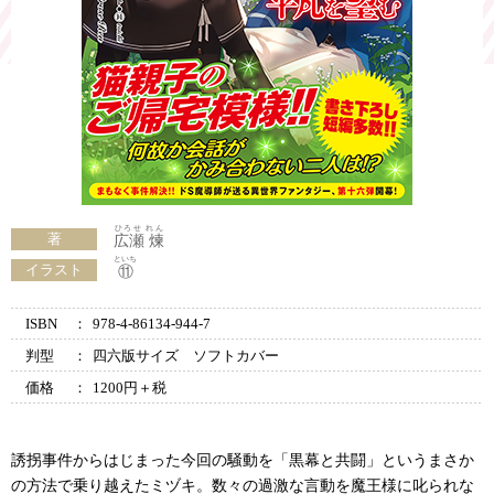
ひろせ れん
著
広瀬 煉
といち
イラスト
⑪
ISBN
：
978-4-86134-944-7
判型
：
四六版サイズ ソフトカバー
価格
：
1200円＋税
誘拐事件からはじまった今回の騒動を「黒幕と共闘」というまさか
の方法で乗り越えたミヅキ。数々の過激な言動を魔王様に叱られな