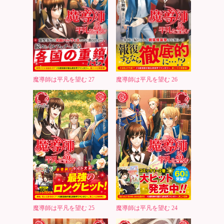
魔導師は平凡を望む 27
魔導師は平凡を望む 26
魔導師は平凡を望む 25
魔導師は平凡を望む 24