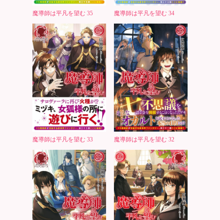
魔導師は平凡を望む 35
魔導師は平凡を望む 34
魔導師は平凡を望む 33
魔導師は平凡を望む 32