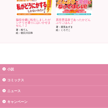
脇役令嬢に転生しましたが
異世界温泉であったかどん
シナリオ通りにはいかせま
ぶりごはん 2
せん！ 2
著：渡里あずま
著：柏てん
絵：くろでこ
絵：朝日川日和
小説
コミックス
ニュース
キャンペーン