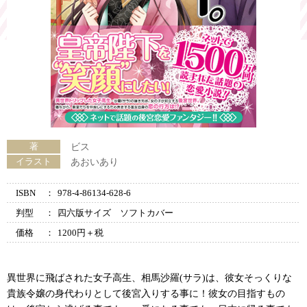
著
ビス
イラスト
あおいあり
ISBN
：
978-4-86134-628-6
判型
：
四六版サイズ ソフトカバー
価格
：
1200円＋税
異世界に飛ばされた女子高生、相馬沙羅(サラ)は、彼女そっくりな
貴族令嬢の身代わりとして後宮入りする事に！彼女の目指すもの