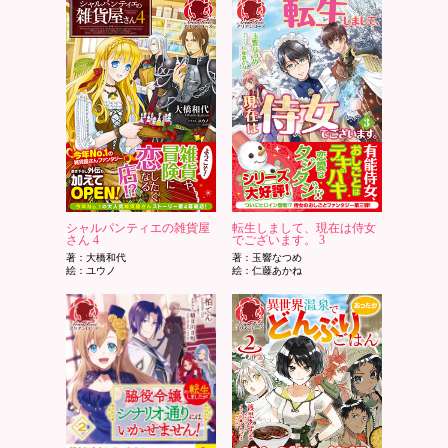
シャルパンティエの雑貨屋
転生しまして、現在は侍女
さん 4
でございます。 3
著：大橋和代
著：玉響なつめ
絵：ユウノ
絵：仁藤あかね