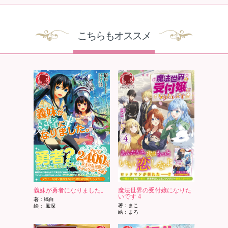
こちらもオススメ
義妹が勇者になりました。
魔法世界の受付嬢になりた
いです 4
著：縞白
著：まこ
絵： 風深
絵：まろ