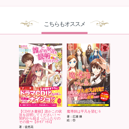
こちらもオススメ
【CD付き書籍】誰かこの状
魔導師は平凡を望む 6
況を説明してください！〜
著：広瀬 煉
契約から始まったふたりの
絵：⑪
その後〜【ｵﾄﾓﾌﾞｯｸｽ】
著：徒然花