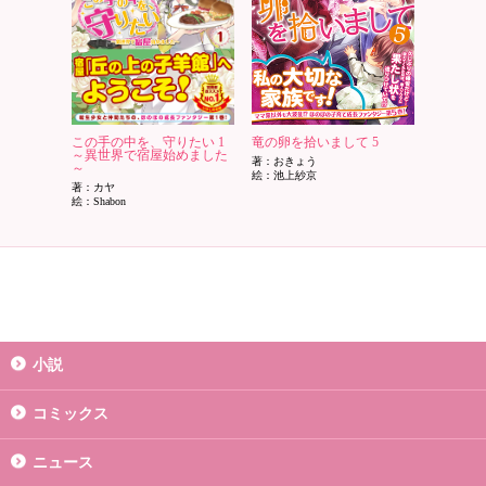
この手の中を、守りたい 1
竜の卵を拾いまして 5
～異世界で宿屋始めました
著：おきょう
～
絵：池上紗京
著：カヤ
絵：Shabon
小説
コミックス
ニュース