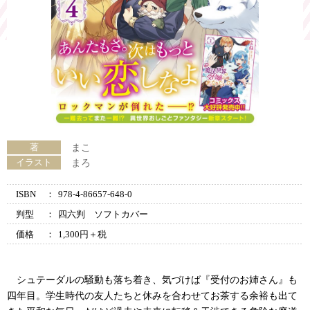
著
まこ
イラスト
まろ
ISBN
：
978-4-86657-648-0
判型
：
四六判 ソフトカバー
価格
：
1,300円＋税
シュテーダルの騒動も落ち着き、気づけば『受付のお姉さん』も
四年目。学生時代の友人たちと休みを合わせてお茶する余裕も出て