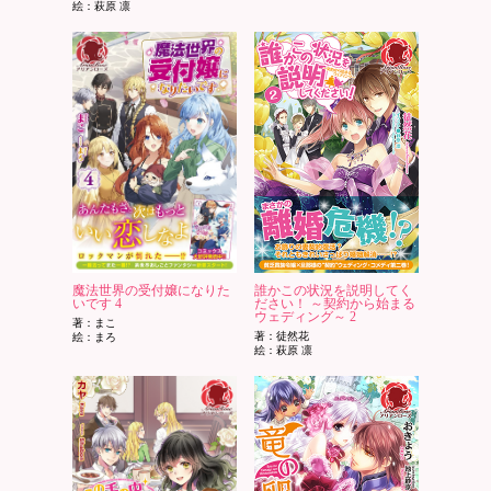
絵：萩原 凛
魔法世界の受付嬢になりた
誰かこの状況を説明してく
いです 4
ださい！ ～契約から始まる
ウェディング～ 2
著：まこ
著：徒然花
絵：まろ
絵：萩原 凛