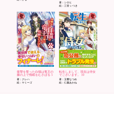
著：シロヒ
絵：三登 いつき
復讐を誓った白猫は竜王の
転生しまして、現在は侍女
膝の上で惰眠をむさぼる 5
でございます。 10
著：クレハ
著：玉響なつめ
絵：ヤミーゴ
絵：仁藤あかね