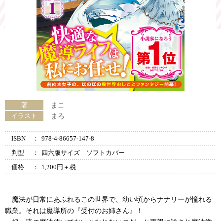
著
まこ
イラスト
まろ
ISBN
：
978-4-86657-147-8
判型
：
四六版サイズ ソフトカバー
価格
：
1,200円＋税
魔法が日常にあふれるこの世界で、幼い頃からナナリーが憧れる
職業。それは魔導所の『受付のお姉さん』！