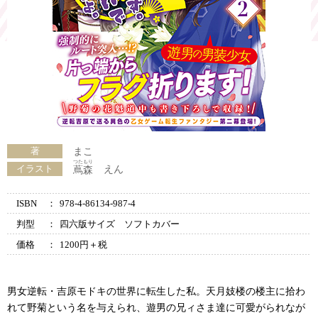
著
まこ
つたもり
イラスト
えん
蔦森
ISBN
：
978-4-86134-987-4
判型
：
四六版サイズ ソフトカバー
価格
：
1200円＋税
男女逆転・吉原モドキの世界に転生した私。天月妓楼の楼主に拾わ
れて野菊という名を与えられ、遊男の兄ィさま達に可愛がられなが