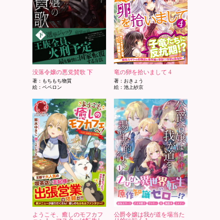
没落令嬢の悪党賛歌 下
竜の卵を拾いまして 4
著：もちもち物質
著：おきょう
絵：ペペロン
絵：池上紗京
ようこそ、癒しのモフカフ
公爵令嬢は我が道を場当た