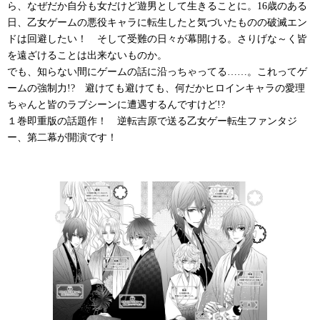
ら、なぜだか自分も女だけど遊男として生きることに。16歳のある
日、乙女ゲームの悪役キャラに転生したと気づいたものの破滅エン
ドは回避したい！ そして受難の日々が幕開ける。さりげな～く皆
を遠ざけることは出来ないものか。
でも、知らない間にゲームの話に沿っちゃってる……。これってゲ
ームの強制力!? 避けても避けても、何だかヒロインキャラの愛理
ちゃんと皆のラブシーンに遭遇するんですけど!?
１巻即重版の話題作！ 逆転吉原で送る乙女ゲー転生ファンタジ
ー、第二幕が開演です！