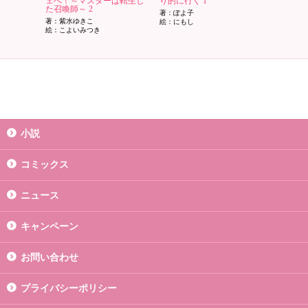
ェへ！～マスターは転生し
り的に行く 1
た召喚師～ 2
著：ぽよ子
著：紫水ゆきこ
絵：にもし
絵：こよいみつき
小説
コミックス
ニュース
キャンペーン
お問い合わせ
プライバシーポリシー