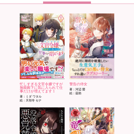
忙しすぎる文官令嬢ですが
警告の侍女
無能殿下に気に入られて仕
著：河辺 螢
事だけが増えてます 1
絵：茲助
著：ミダ ワタル
絵：天領寺 セナ