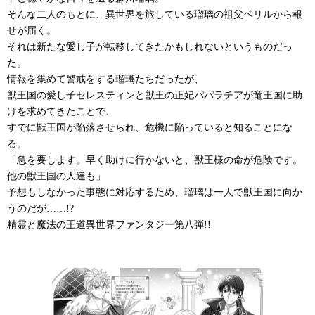
そんな二人のもとに、異世界を旅している瑠璃の祖父ベリルから報
せが届く。
それは新たな愛し子が転移してきたかもしれないというものだっ
た。
情報を集めて警戒をする瑠璃たちだったが、
獣王国の愛し子セレスティンと獣王の正妃パパラチアが竜王国に助
けを求めてきたことで、
すでに獣王国が陥落させられ、危機に陥っていると知ることにな
る。
「急を要します。早く助けに行かないと、獣王様の命が危険です。
他の獣王国の人達も」
予想もしなかった事態に対応するため、瑠璃は一人で獣王国に向か
うのだが……!?
精霊と魔法の王道異世界ファンタジー第八弾!!