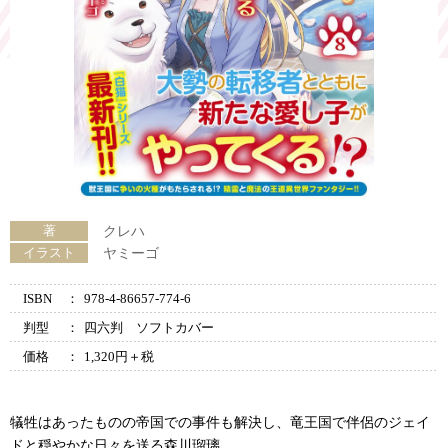
著
クレハ
イラスト
ヤミーゴ
ISBN
：
978-4-86657-774-6
判型
：
四六判 ソフトカバー
価格
：
1,320円＋税
犠牲はあったものの帝国での事件も解決し、竜王国で伴侶のジェイ
ドと穏やかな日々を送る森川瑠璃。