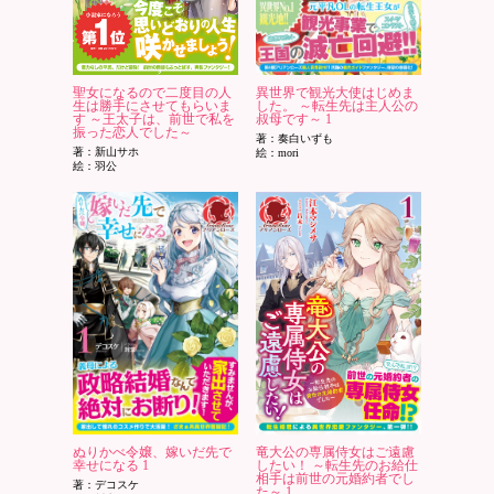
聖女になるので二度目の人
異世界で観光大使はじめま
生は勝手にさせてもらいま
した。 ～転生先は主人公の
す ～王太子は、前世で私を
叔母です～ 1
振った恋人でした～
著：奏白いずも
著：新山サホ
絵：mori
絵：羽公
ぬりかべ令嬢、嫁いだ先で
竜大公の専属侍女はご遠慮
幸せになる 1
したい！ ～転生先のお給仕
相手は前世の元婚約者でし
著：デコスケ
た～ 1