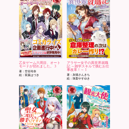
乙女ゲーム六周目、オート
アラサー女子の異世界就職
モードが切れました。 3
記 ～雑学スキルで挑むお仕
事改革！～ 1
著：空谷玲奈
著：灰猫さんきち
絵：双葉はづき
絵：珠梨やすゆき