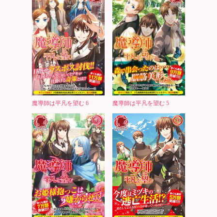
魔導師は平凡を望む 6
魔導師は平凡を望む 5