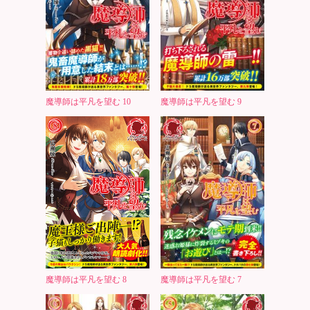
魔導師は平凡を望む 10
魔導師は平凡を望む 9
魔導師は平凡を望む 8
魔導師は平凡を望む 7