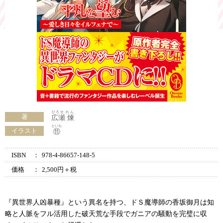
ひろせ れん
著
広瀬 煉
といち
イラスト
⑪
ISBN
：
978-4-86657-148-5
価格
：
2,500円＋税
『異世界人凶暴種』という異名を持つ、ドＳ魔導師の香坂御月は知
略と人脈をフル活用した破天荒な手段でガニアの騒動を完璧に収