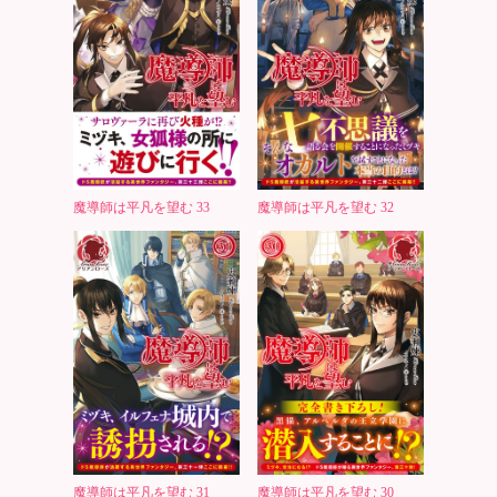
魔導師は平凡を望む 33
魔導師は平凡を望む 32
魔導師は平凡を望む 31
魔導師は平凡を望む 30