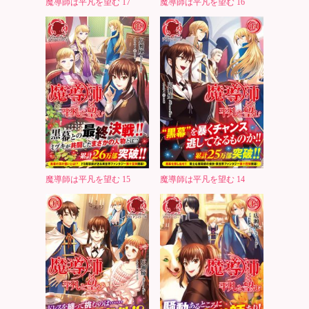
魔導師は平凡を望む 17
魔導師は平凡を望む 16
魔導師は平凡を望む 15
魔導師は平凡を望む 14