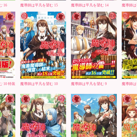
 16
魔導師は平凡を望む 15
魔導師は平凡を望む 14
魔導師は
10 特装
魔導師は平凡を望む 10
魔導師は平凡を望む 9
魔導師は