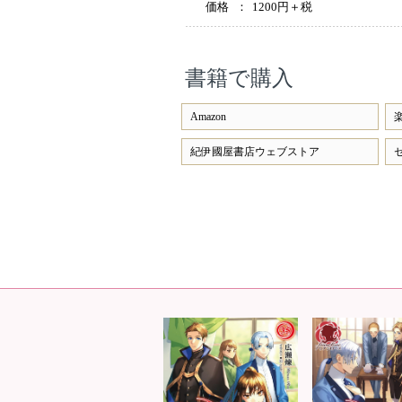
価格
：
1200円＋税
書籍で購入
Amazon
紀伊國屋書店ウェブストア