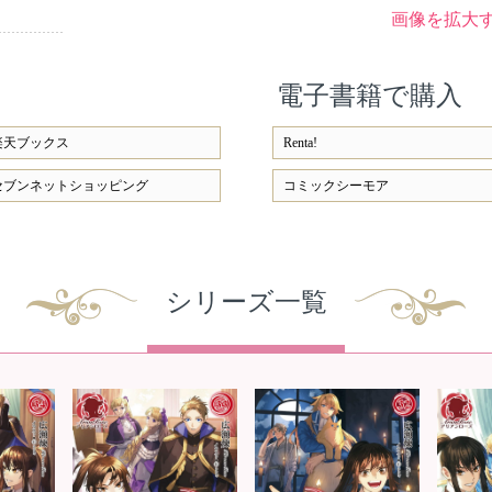
画像を拡大
電子書籍で購入
楽天ブックス
Renta!
セブンネットショッピング
コミックシーモア
シリーズ一覧