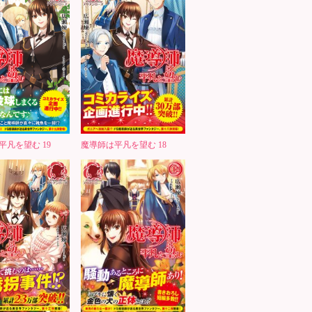
平凡を望む 19
魔導師は平凡を望む 18