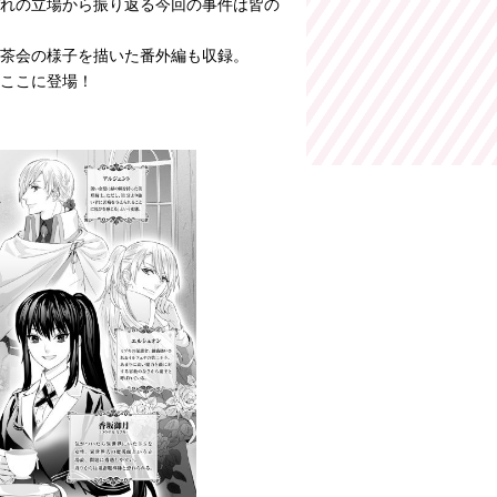
れの立場から振り返る今回の事件は皆の
茶会の様子を描いた番外編も収録。
ここに登場！