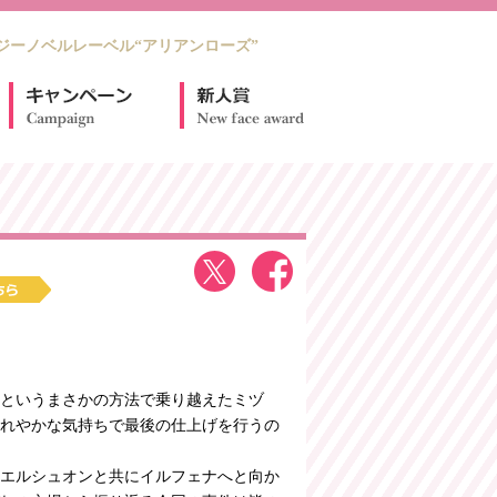
ジーノベルレーベル“アリアンローズ”
というまさかの方法で乗り越えたミヅ
れやかな気持ちで最後の仕上げを行うの
エルシュオンと共にイルフェナへと向か