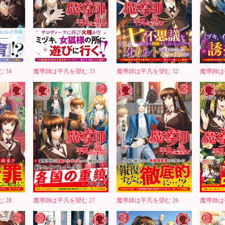
 34
魔導師は平凡を望む 33
魔導師は平凡を望む 32
魔導師は
 28
魔導師は平凡を望む 27
魔導師は平凡を望む 26
魔導師は